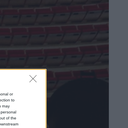
sonal or
ection to
ou may
 personal
out of the
 downstream