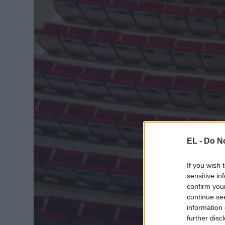
EL -
Do No
If you wish 
sensitive in
confirm you
continue se
information 
further disc