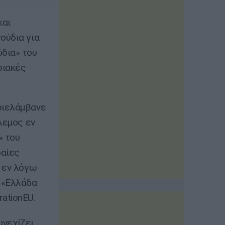
και
ούδια για
δια» του
φιακές
ριελάμβανε
λεμος εν
» του
δαίες
ο εν λόγω
 «Ελλάδα
ationEU.
υνεχίζει