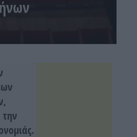
λήνων
ν
εων
ν,
 την
ονομιάς.