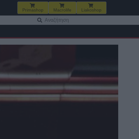
Primashop
Macrolife
Liakoshop
Αναζήτηση
για: