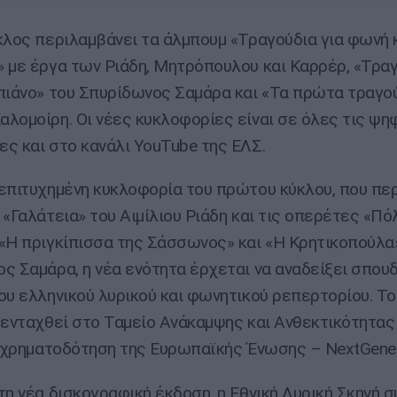
κλος περιλαμβάνει τα άλμπουμ «Τραγούδια για φωνή 
 με έργα των Ριάδη, Μητρόπουλου και Καρρέρ, «Τραγ
πιάνο» του Σπυρίδωνος Σαμάρα και «Τα πρώτα τραγού
λομοίρη. Οι νέες κυκλοφορίες είναι σε όλες τις ψη
ς και στο κανάλι YouTube της ΕΛΣ.
επιτυχημένη κυκλοφορία του πρώτου κύκλου, που πε
 «Γαλάτεια» του Αιμίλιου Ριάδη και τις οπερέτες «Πό
«Η πριγκίπισσα της Σάσσωνος» και «Η Κρητικοπούλα
ς Σαμάρα, η νέα ενότητα έρχεται να αναδείξει σπου
ου ελληνικού λυρικού και φωνητικού ρεπερτορίου. Τ
 ενταχθεί στο Ταμείο Ανάκαμψης και Ανθεκτικότητας
η χρηματοδότηση της Ευρωπαϊκής Ένωσης – NextGener
τη νέα δισκογραφική έκδοση, η Εθνική Λυρική Σκηνή σ