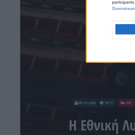
participants
Downstream 
05-11-2026
10:17
LIFE
Η Εθνική Λ