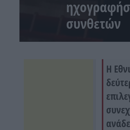
ηχογραφήσ
συνθετών
Η Εθν
δεύτε
επιλε
συνεχ
ανάδε