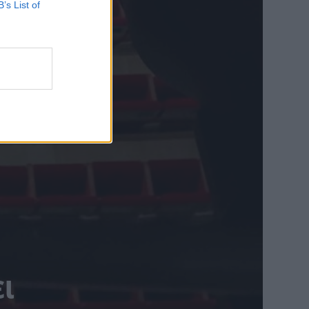
B’s List of
ει