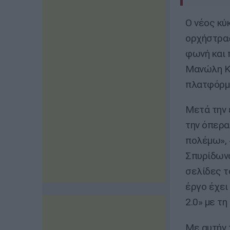
Ο νέος κύ
ορχήστρα»
φωνή και 
Μανώλη Κα
πλατφόρμε
Μετά την 
την όπερα
πολέμω», 
Σπυρίδωνο
σελίδες τ
έργο έχει
2.0» με τ
Με αυτήν 