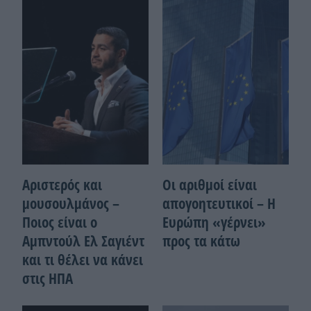
Αριστερός και
Οι αριθμοί είναι
μουσουλμάνος –
απογοητευτικοί – Η
Ποιoς είναι ο
Ευρώπη «γέρνει»
Αμπντούλ Ελ Σαγιέντ
προς τα κάτω
και τι θέλει να κάνει
στις ΗΠΑ