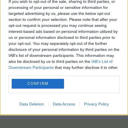
If you wish to opt-out of the sale, sharing to third parties, or
περιοχές.
processing of your personal or sensitive information for
targeted advertising by us, please use the below opt-out
Αν και ήταν πολύ μακριά για να κερδίσει τον
section to confirm your selection. Please note that after your
διαγωνισμό, η Saray Carrillo σίγουρα θα μείνει στην
opt-out request is processed you may continue seeing
ιστορία του MasterChef.
interest-based ads based on personal information utilized by
us or personal information disclosed to third parties prior to
your opt-out. You may separately opt-out of the further
disclosure of your personal information by third parties on the
IAB’s list of downstream participants. This information may
also be disclosed by us to third parties on the
IAB’s List of
Downstream Participants
that may further disclose it to other
third parties.
CONFIRM
Data Deletion
Data Access
Privacy Policy
photo: pixabay