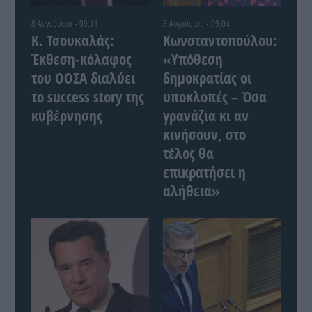
8 Αυγούστου - 09:11
8 Αυγούστου - 09:04
Κ. Τσουκαλάς:
Κωνσταντοπούλου:
Έκθεση-κόλαφος
«Υπόθεση
του ΟΟΣΑ διαλύει
δημοκρατίας οι
το success story της
υποκλοπές – Όσα
κυβέρνησης
γρανάζια κι αν
κινήσουν, στο
τέλος θα
επικρατήσει η
αλήθεια»