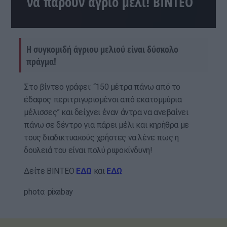
να πάρουν άγριο μέλι! ΒΙΝΤΕΟ
Η συγκομιδή άγριου μελιού είναι δύσκολο
πράγμα!
Στο βίντεο γράφει: “150 μέτρα πάνω από το
έδαφος περιτριγυρισμένοι από εκατομμύρια
μέλισσες” και δείχνει έναν άντρα να ανεβαίνει
πάνω σε δέντρο για πάρει μέλι και κηρήθρα με
τους διαδικτυακούς χρήστες να λένε πως η
δουλειά του είναι πολύ ριψοκίνδυνη!
Δείτε ΒΙΝΤΕΟ
ΕΔΩ
και
ΕΔΩ
photo: pixabay