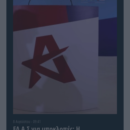
8 Αυγούστου - 09:41
ΕΛ.Α.Σ για υποκλοπές: Η