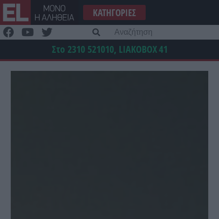
Μετάβαση
ΚΑΤΗΓΟΡΊΕΣ
στο
περιεχόμενο
Α
γι
Στο 2310 521010, LIAKOBOX
41