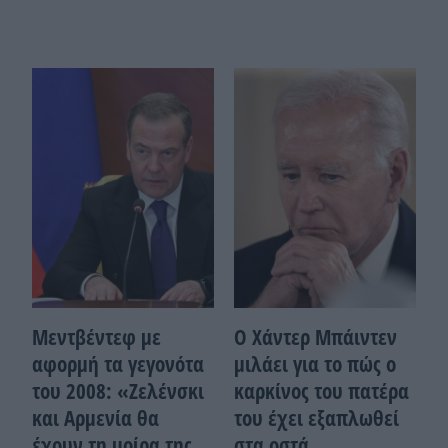
Μεντβέντεφ με
Ο Χάντερ Μπάιντεν
αφορμή τα γεγονότα
μιλάει για το πώς ο
του 2008: «Ζελένσκι
καρκίνος του πατέρα
και Αρμενία θα
του έχει εξαπλωθεί
έχουν τη μοίρα της
στα οστά