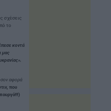
ές σχέσεις
πό το
έπεσε κοντά
α μας
υκρανίας».
όσον αφορά
ύτιν, που
ουργό!!!)