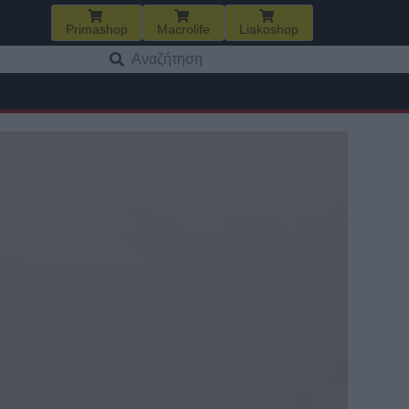
Primashop
Macrolife
Liakoshop
Αναζήτηση
για: