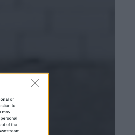
sonal or
ection to
ou may
 personal
out of the
 downstream