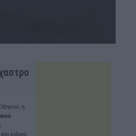
όχαστρο
Οδησσό, η
σικό
ς
και ειδικά