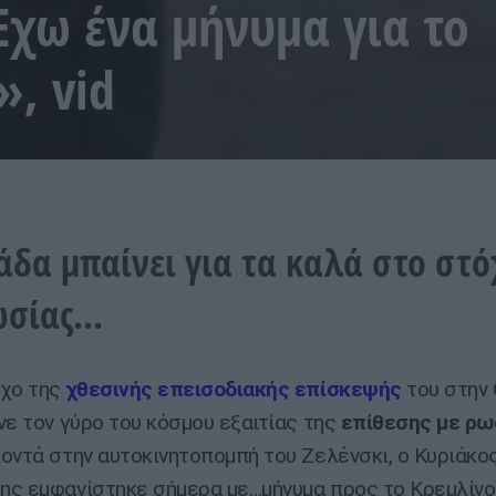
χω ένα μήνυμα για το
, vid
άδα μπαίνει για τα καλά στο στ
σίας...
ηχο της
χθεσινής επεισοδιακής επίσκεψής
του στην 
νε τον γύρο του κόσμου εξαιτίας της
επίθεσης με ρω
κοντά στην αυτοκινητοπομπή του Ζελένσκι, ο Κυριάκο
ς εμφανίστηκε σήμερα με…μήνυμα προς το Κρεμλίνο 