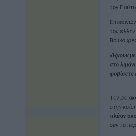
τον Πούτιν
Επιδεινών
του ελλην
Βουκουρέσ
«Ήμουν με
στο λιμάν
φοβίσετε 
Τόνισε ακ
στην κρίσ
πλέον ανο
δεν το πε