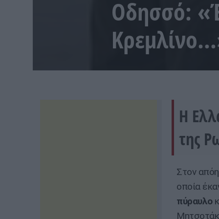
Οδησσό: «Έ
Κρεμλίνο…»
Η Ελλ
της Ρω
Στον από
οποία έκα
πύραυλο
Μητσοτάκη