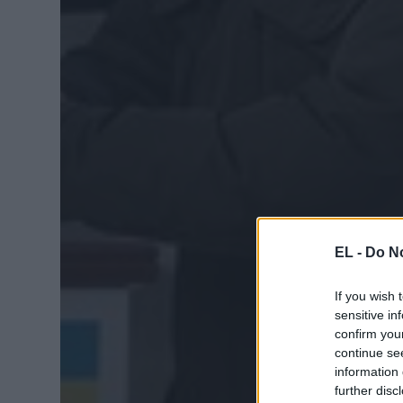
EL -
Do No
If you wish 
sensitive in
confirm you
continue se
information 
further disc