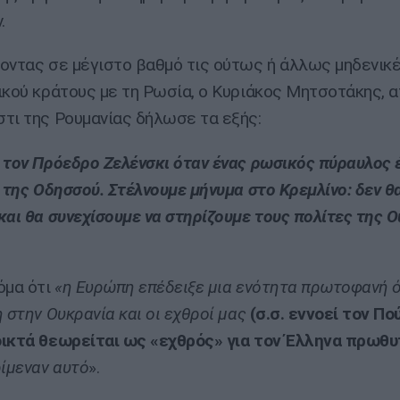
.
οντας σε μέγιστο βαθμό τις ούτως ή άλλως μηδενικ
ικού κράτους με τη Ρωσία, ο Κυριάκος Μητσοτάκης, α
τι της Ρουμανίας δήλωσε τα εξής:
 τον Πρόεδρο Ζελένσκι όταν ένας ρωσικός πύραυλος 
ι της Οδησσού. Στέλνουμε μήνυμα στο Κρεμλίνο: δεν θ
και θα συνεχίσουμε να στηρίζουμε τους πολίτες της Ο
όμα ότι
«η Ευρώπη επέδειξε μια ενότητα πρωτοφανή 
η στην Ουκρανία και οι εχθροί μας
(σ.σ. εννοεί τον Πο
ικτά θεωρείται ως «εχθρός» για τον Έλληνα πρωθυπ
ρίμεναν αυτό
».