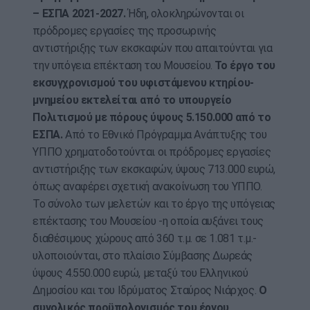
– ΕΣΠΑ 2021-2027.
Ήδη, ολοκληρώνονται οι
πρόδρομες εργασίες της προσωρινής
αντιστήριξης των εκσκαφών που απαιτούνται για
την υπόγεια επέκταση του Μουσείου.
Το έργο του
εκσυγχρονισμού του υφιστάμενου κτηρίου-
μνημείου εκτελείται από το υπουργείο
Πολιτισμού με πόρους ύψους 5.150.000 από το
ΕΣΠΑ.
Από το Εθνικό Πρόγραμμα Ανάπτυξης του
ΥΠΠΟ χρηματοδοτούνται οι πρόδρομες εργασίες
αντιστήριξης των εκσκαφών, ύψους 713.000 ευρώ,
όπως αναφέρει σχετική ανακοίνωση του ΥΠΠΟ.
Το σύνολο των μελετών και το έργο της υπόγειας
επέκτασης του Μουσείου -η οποία αυξάνει τους
διαθέσιμους χώρους από 360 τ.μ. σε 1.081 τ.μ.-
υλοποιούνται, στο πλαίσιο Σύμβασης Δωρεάς
ύψους 4.550.000 ευρώ, μεταξύ του Ελληνικού
Δημοσίου και του Ιδρύματος Σταύρος Νιάρχος.
Ο
συνολικός προϋπολογισμός του έργου