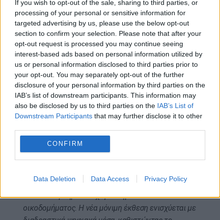
If you wish to opt-out of the sale, sharing to third parties, or
τους κατέχουν τα ευρήματα των μεγάλων ιερών
processing of your personal or sensitive information for
targeted advertising by us, please use the below opt-out
της Σπάρτης. Οι εργασίες της αποκατάστασης και
section to confirm your selection. Please note that after your
της υπόγειας επέκτασής του προχωρούν σύμφωνα
opt-out request is processed you may continue seeing
με τον σχεδιασμό, υπό την εποπτεία των αρμόδιων
interest-based ads based on personal information utilized by
υπηρεσιών του υπουργείου Πολιτισμού, όπως
us or personal information disclosed to third parties prior to
διαπιστώσαμε και στην πρόσφατη αυτοψία μας. Η
your opt-out. You may separately opt-out of the further
νέα αρχιτεκτονική προσέγγιση τριπλασιάζει
disclosure of your personal information by third parties on the
IAB’s list of downstream participants. This information may
σχεδόν τους ωφέλιμους χώρους. Προβλέπει τη
also be disclosed by us to third parties on the
IAB’s List of
δημιουργία δύο νέων υπόγειων αιθουσών, με
Downstream Participants
that may further disclose it to other
τεχνητό φωτισμό, τη χωροθέτηση σύγχρονων
third parties.
υποστηρικτικών υποδομών και τη λειτουργική
CONFIRM
αναζωογόνηση του διατηρητέου περιβάλλοντος
κήπου-γλυπτοθήκης. Με αυτόν τον τρόπο,
απομακρύνονται όλες οι μεταγενέστερες
Data Deletion
Data Access
Privacy Policy
αυθαίρετες επεμβάσεις, αναδεικνύοντας τον
αυθεντικό μνημειακό χαρακτήρα του νεοκλασικού
οικοδομήματος. Η νέα μόνιμη έκθεση ενισχύεται με