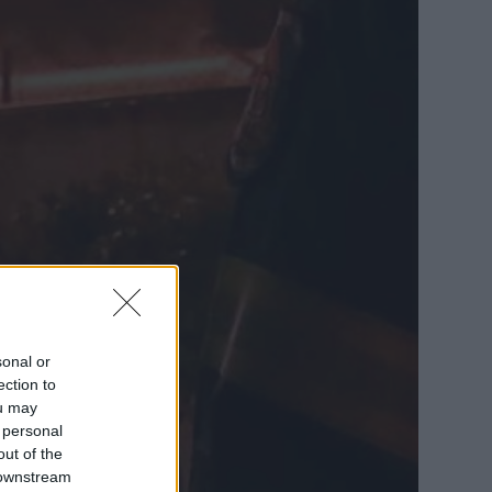
sonal or
ection to
ou may
 personal
out of the
 downstream