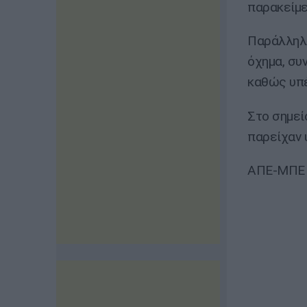
παρακείμε
Παράλληλα
όχημα, συ
καθώς υπ
Στο σημεί
παρείχαν
ΑΠΕ-ΜΠΕ /