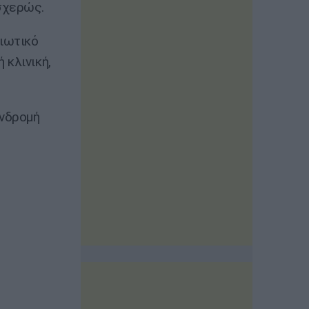
σχερώς.
διωτικό
 κλινική,
υνδρομή