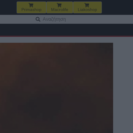
Primashop
Macrolife
Liakoshop
Αναζήτηση
για: