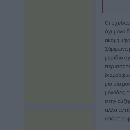
Οι σχεδια
όχι μόνο 
ακόμη μήνα
Σύμφωνα μ
μερίδιο α
περισσότε
διαμορφωθ
μία μία μ
μονάδες τ
στην αύξη
αλλά αντί
επέστρεψα