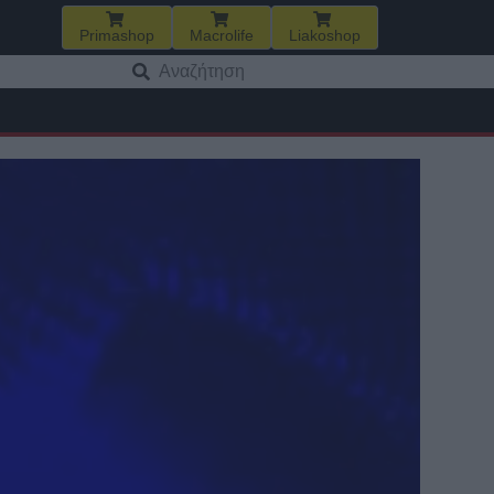
Primashop
Macrolife
Liakoshop
Αναζήτηση
για: