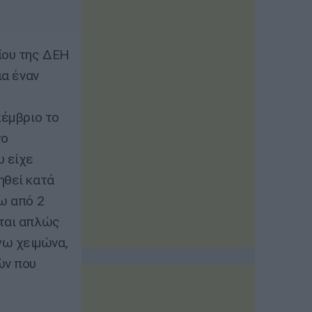
ίου της ΔΕΗ
ια έναν
κέμβριο το
γο
υ είχε
ηθεί κατά
νω από 2
εται απλώς
γω χειμώνα,
ών που