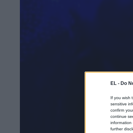
EL -
Do No
If you wish 
sensitive in
confirm you
continue se
information 
further disc