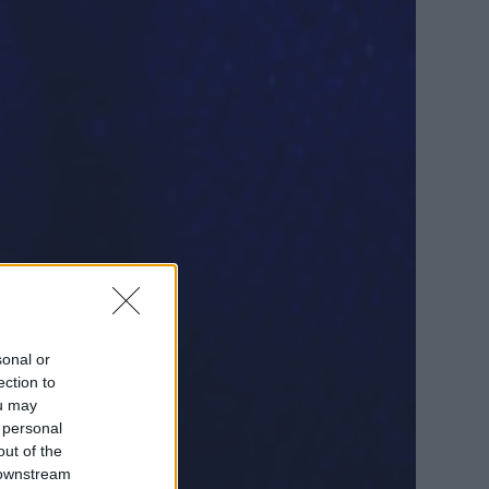
sonal or
ection to
ou may
 personal
out of the
 downstream