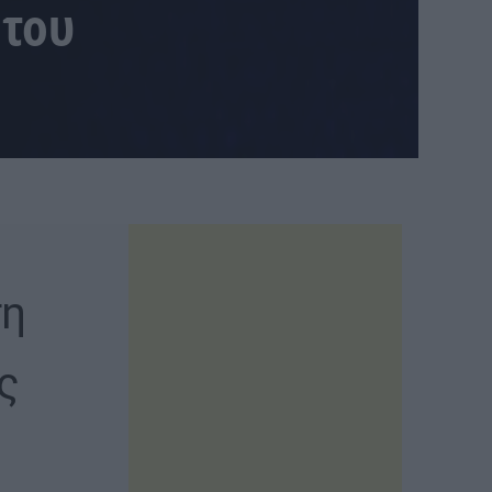
 του
ση
ς