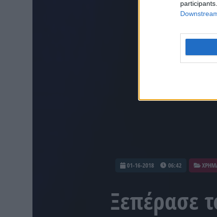
participants
Downstream 
01-16-2018
06:42
ΧΡΗΜ
Ξεπέρασε τ