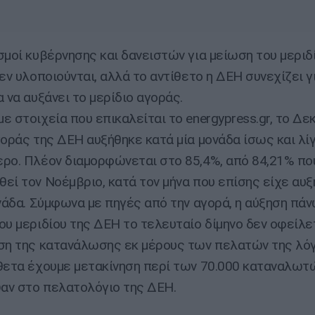
σμοί κυβέρνησης και δανειστών για μείωση του μεριδ
δεν υλοποιούνται, αλλά το αντίθετο η ΔΕΗ συνεχίζει γ
 να αυξάνει το μερίδιο αγοράς.
ε στοιχεία που επικαλείται το energypress.gr, το Δε
γοράς της ΔΕΗ αυξήθηκε κατά μία μονάδα ίσως και λί
ρο. Πλέον διαμορφώνεται στο 85,4%, από 84,21% πο
εί τον Νοέμβριο, κατά τον μήνα που επίσης είχε αυξ
ονάδα. Σύμφωνα με πηγές από την αγορά, η αύξηση πά
ου μεριδίου της ΔΕΗ το τελευταίο δίμηνο δεν οφείλ
ση της κατανάλωσης εκ μέρους των πελατών της λό
θετα έχουμε μετακίνηση περί των 70.000 καταναλωτ
ν στο πελατολόγιο της ΔΕΗ.