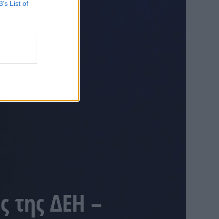
B’s List of
ς της ΔΕΗ –