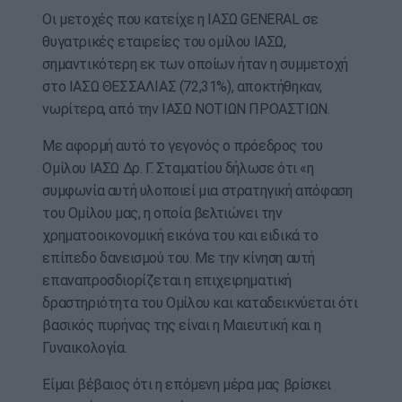
Οι μετοχές που κατείχε η ΙΑΣΩ GENERAL σε
θυγατρικές εταιρείες του ομίλου ΙΑΣΩ,
σημαντικότερη εκ των οποίων ήταν η συμμετοχή
στο ΙΑΣΩ ΘΕΣΣΑΛΙΑΣ (72,31%), αποκτήθηκαν,
νωρίτερα, από την ΙΑΣΩ ΝΟΤΙΩΝ ΠΡΟΑΣΤΙΩΝ.
Με αφορμή αυτό το γεγονός ο πρόεδρος του
Ομίλου ΙΑΣΩ Δρ. Γ. Σταματίου δήλωσε ότι «η
συμφωνία αυτή υλοποιεί μια στρατηγική απόφαση
του Ομίλου μας, η οποία βελτιώνει την
χρηματοοικονομική εικόνα του και ειδικά το
επίπεδο δανεισμού του. Με την κίνηση αυτή
επαναπροσδιορίζεται η επιχειρηματική
δραστηριότητα του Ομίλου και καταδεικνύεται ότι
βασικός πυρήνας της είναι η Μαιευτική και η
Γυναικολογία.
Είμαι βέβαιος ότι η επόμενη μέρα μας βρίσκει