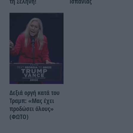
τη Σελήνη!
Ισπανίας
Δεξιά οργή κατά του
Τραμπ: «Μας έχει
προδώσει όλους»
(ΦΩΤΟ)