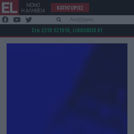
Μετάβαση
ΚΑΤΗΓΟΡΊΕΣ
στο
περιεχόμενο
Α
γι
Στο 2310 521010, LIAKOBOX
41