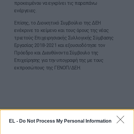
προκειμένου να εγκρίνει τις παραπάνω
ενέργειες.
Επίσης, το Διοικητικό Συμβούλιο της ΔΕΗ
ενέκρινε το κείμενο και τους όρους της νέας
τριετούς Επιχειρησιακής Συλλογικής Σύμβασης
Εργασίας 2018-2021 και εξουσιοδότησε τον
Πρόεδρο και Διευθύνοντα Σύμβουλο της
Επιχείρησης για την υπογραφή της με τους
εκπροσώπους της ΓΕΝΟΠ/ΔΕΗ.
EL -
Do Not Process My Personal Information