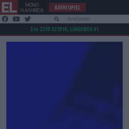
Μετάβαση
ΚΑΤΗΓΟΡΊΕΣ
στο
περιεχόμενο
Α
γι
Στο 2310 521010, LIAKOBOX
41