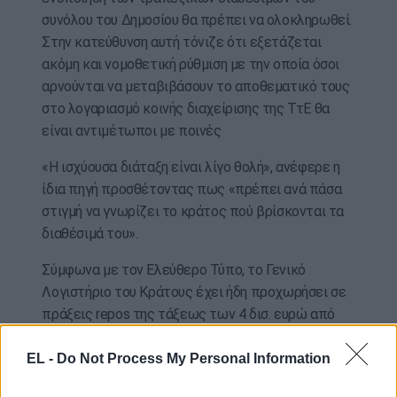
συνόλου του Δημοσίου θα πρέπει να ολοκληρωθεί.
Στην κατεύθυνση αυτή τόνιζε ότι εξετάζεται
ακόμη και νομοθετική ρύθμιση με την οποία όσοι
αρνούνται να μεταβιβάσουν το αποθεματικό τους
στο λογαριασμό κοινής διαχείρισης της ΤτΕ θα
είναι αντιμέτωποι με ποινές
«Η ισχύουσα διάταξη είναι λίγο θολή», ανέφερε η
ίδια πηγή προσθέτοντας πως «πρέπει ανά πάσα
στιγμή να γνωρίζει το κράτος πού βρίσκονται τα
διαθέσιμά του».
Σύμφωνα με τον Ελεύθερο Τύπο, το Γενικό
Λογιστήριο του Κράτους έχει ήδη προχωρήσει σε
πράξεις repos της τάξεως των 4 δισ. ευρώ από
διαθέσιμα φορέων της γενικής κυβέρνησης ενώ
σύμφωνα με εκτιμήσεις αρμοδίων παραγόντων
EL -
Do Not Process My Personal Information
υπάρχει ακόμα ένα ποσό 5 δισ. ευρώ σε διάφορους