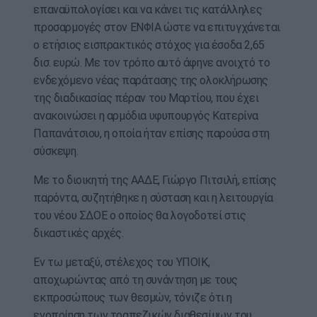
επαναϋπολογίσει και να κάνει τις κατάλληλες
προσαρμογές στον ΕΝΦΙΑ ώστε να επιτυγχάνεται
ο ετήσιος εισπρακτικός στόχος για έσοδα 2,65
δισ. ευρώ. Με τον τρόπο αυτό άφηνε ανοιχτό το
ενδεχόμενο νέας παράτασης της ολοκλήρωσης
της διαδικασίας πέραν του Μαρτίου, που έχει
ανακοινώσει η αρμόδια υφυπουργός Κατερίνα
Παπανάτσιου, η οποία ήταν επίσης παρούσα στη
σύσκεψη.
Με το διοικητή της ΑΑΔΕ, Γιώργο Πιτσιλή, επίσης
παρόντα, συζητήθηκε η σύσταση και η λειτουργία
του νέου ΣΔΟΕ ο οποίος θα λογοδοτεί στις
δικαστικές αρχές.
Εν τω μεταξύ, στέλεχος του ΥΠΟΙΚ,
αποχωρώντας από τη συνάντηση με τους
εκπροσώπους των θεσμών, τόνιζε ότι η
ενοποίηση των τραπεζικών διαθεσίμων του