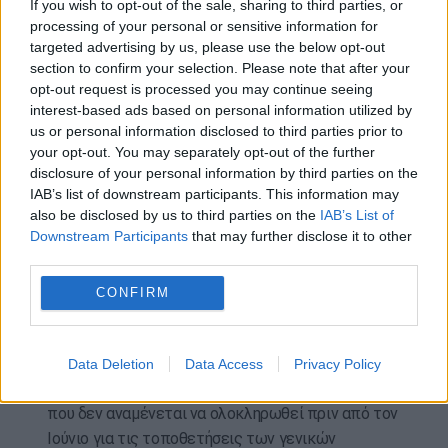
If you wish to opt-out of the sale, sharing to third parties, or
φορείς, το οποίο δεν έχει αξιοποιηθεί. Η απόδοση
processing of your personal or sensitive information for
των repos για τους φορείς προσεγγίζει το 3%.
targeted advertising by us, please use the below opt-out
section to confirm your selection. Please note that after your
Στο «παρά πέντε» της συνολικής συμφωνίας για
opt-out request is processed you may continue seeing
χρέος αναμένεται να ολοκληρωθούν οι αλλαγές
interest-based ads based on personal information utilized by
στο Δημόσιο. .Αυτό εξηγεί και το άγχος του υπ.
us or personal information disclosed to third parties prior to
Οικονομικών Ευκλείδη Τσακαλώτου όταν μιλούσε
your opt-out. You may separately opt-out of the further
για θέματα που μπορεί να καθυστερήσουν την
disclosure of your personal information by third parties on the
IAB’s list of downstream participants. This information may
τέταρτη αξιολόγηση.
also be disclosed by us to third parties on the
IAB’s List of
Downstream Participants
that may further disclose it to other
Μετ’ εμποδίων και η από-πολιτικοποίηση του
third parties.
Δημοσίου με το διορισμό ανεξάρτητων γενικών
γραμματέων και το διορισμό νέων γενικών
CONFIRM
διευθυντών. Οι αιτήσεις φτάνουν περίπου τις
10.000 (περίπου 6.700 για γ.γ. και 3.500 για
γενικούς διευθυντές, θα πρέπει να περάσουν από
Data Deletion
Data Access
Privacy Policy
συνεντεύξεις και τη χρονοβόρα διαδικασία ΑΣΕΠ,
που δεν αναμένεται να ολοκληρωθεί πριν από τον
Ιούνιο για τις τοποθετήσεις των γενικών