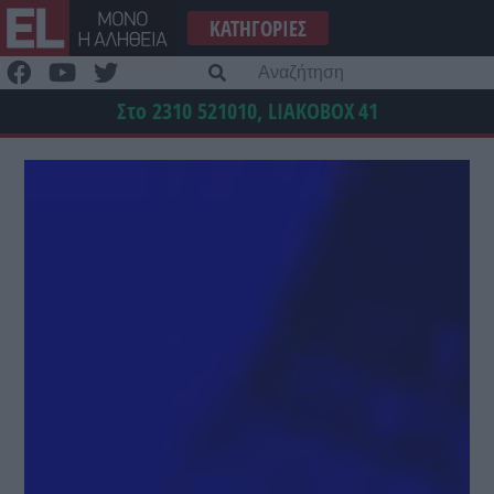
Μετάβαση
ΚΑΤΗΓΟΡΊΕΣ
στο
περιεχόμενο
Α
γι
Στο 2310 521010, LIAKOBOX
41