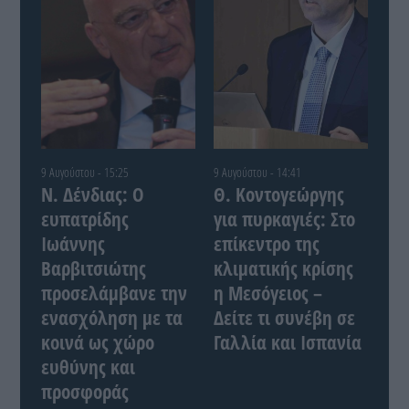
9 Αυγούστου - 15:25
9 Αυγούστου - 14:41
Ν. Δένδιας: Ο
Θ. Κοντογεώργης
ευπατρίδης
για πυρκαγιές: Στο
Ιωάννης
επίκεντρο της
Βαρβιτσιώτης
κλιματικής κρίσης
προσελάμβανε την
η Μεσόγειος –
ενασχόληση με τα
Δείτε τι συνέβη σε
κοινά ως χώρο
Γαλλία και Ισπανία
ευθύνης και
προσφοράς