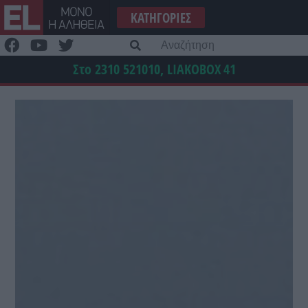
Μετάβαση
ΚΑΤΗΓΟΡΊΕΣ
στο
περιεχόμενο
Α
γι
Στο 2310 521010, LIAKOBOX
41