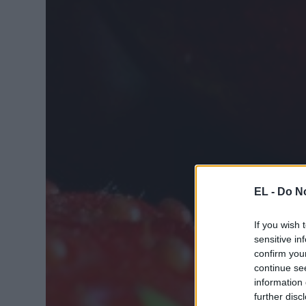
EL -
Do No
If you wish 
sensitive in
confirm you
continue se
information 
further disc