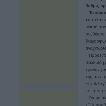
βαθμό, πρ
Το κεράσι
ταυτότητ
μακρά παρ
συνθήκες,
διαμορφών
αναγνωρίσ
Πρόκειται
σαρκώδη μ
τραγανή υ
της περιο
Η συλλογή
και απαιτ
Όπως ανα
«Ο Κίσσαβ