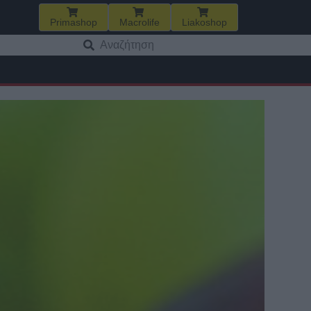
Primashop
Macrolife
Liakoshop
Αναζήτηση
για: