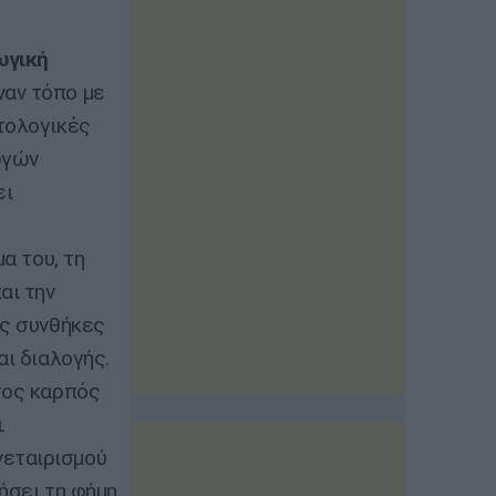
ωγική
ναν τόπο με
τολογικές
ωγών
ει
α του, τη
αι την
ές συνθήκες
αι διαλογής.
τος καρπός
.
εταιρισμού
ήσει τη φήμη