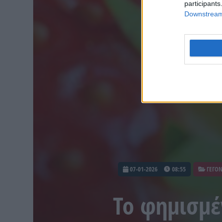
participants
Downstream 
07-01-2026
08:55
ΓΕΓΟ
Το φημισμέ