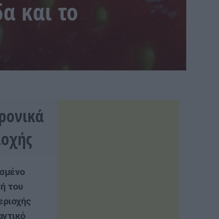
α και το
χρονικά
ιοχής
ισμένο
ή του
εριοχής
αντικό