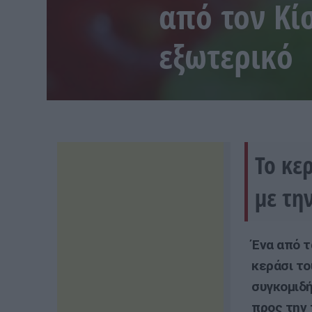
από τον Κί
εξωτερικό
Το κε
με τη
Ένα από τ
κεράσι το
συγκομιδή
προς την 