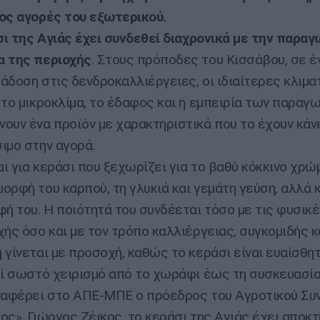
ος αγορές του εξωτερικού.
 της Αγιάς έχει συνδεθεί διαχρονικά με την παραγ
α της περιοχής
. Στους πρόποδες του Κισσάβου, σε έ
άδοση στις δενδροκαλλιέργειες, οι ιδιαίτερες κλιμα
 το μικροκλίμα, το έδαφος και η εμπειρία των παραγ
ουν ένα προϊόν με χαρακτηριστικά που το έχουν κάν
ιμο στην αγορά.
 για κεράσι που ξεχωρίζει για το βαθύ κόκκινο χρώμ
ορφή του καρπού, τη γλυκιά και γεμάτη γεύση, αλλά κ
φή του. Η ποιότητά του συνδέεται τόσο με τις φυσικ
χής όσο και με τον τρόπο καλλιέργειας, συγκομιδής κ
 γίνεται με προσοχή, καθώς το κεράσι είναι ευαίσθη
εί σωστό χειρισμό από το χωράφι έως τη συσκευασία
φέρει στο ΑΠΕ-ΜΠΕ ο πρόεδρος του Αγροτικού Συν
ος», Γιώργος Ζέικος, το κεράσι της Αγιάς έχει αποκτ