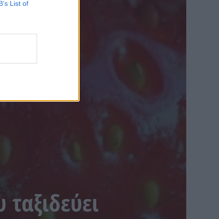
B’s List of
υ ταξιδεύει