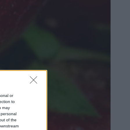
sonal or
ection to
ou may
 personal
out of the
 downstream