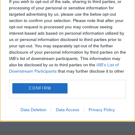
την εκδοχή ότι τα περιστατικά συνδέονται με
If you wish to opt-out of the sale, sharing to third parties, or
processing of your personal or sensitive information for
χρήση δηλητηριώδους ουσίας. Μέχρι στιγμής
targeted advertising by us, please use the below opt-out
παραμένουν σε εκκρεμότητα τα αποτελέσματα
section to confirm your selection. Please note that after your
των ειδικών εξετάσεων που διενεργούνται στο
opt-out request is processed you may continue seeing
Εργαστήριο Κτηνιατρικής του ΑΠΘ για τις νεκρές
interest-based ads based on personal information utilized by
γάτες, σύμφωνα με τις ίδιες πηγές.
us or personal information disclosed to third parties prior to
your opt-out. You may separately opt-out of the further
Μόλις ολοκληρωθεί η κύρια ανάκριση για την
disclosure of your personal information by third parties on the
IAB’s list of downstream participants. This information may
υπόθεση, η δικογραφία αναμένεται να διαβιβαστεί
also be disclosed by us to third parties on the
IAB’s List of
στο αρμόδιο Δικαστικό Συμβούλιο το οποίο θα
Downstream Participants
that may further disclose it to other
αποφανθεί για την παραπομπή ή μη του
third parties.
κατηγορούμενου σε δίκη. Εις βάρος του έχει
CONFIRM
επιβληθεί και διοικητικό πρόστιμο ύψους 60.000
ευρώ, κατά του οποίου προσέφυγε στο Διοικητικό
Πρωτοδικείο ενόψει της ποινικής έρευνας.
Data Deletion
Data Access
Privacy Policy
ΑΠΕ-ΜΠΕ / photo: eurokinissi