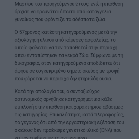
Μαρτίου τού προηγούμενου έτους, ενώ η υπόθεση
άρχισε να ερευνάται έπειτα από καταγγελία
γυναίκας που φρόντιζε τα αδέσποτα ζώα.
Ο 57χρονος κατέστη κατηγορούμενος μετά την
αξιολόγηση υλικού από κάμερες ασφαλείας, το
οποίο φαίνεται να τον τοποθετεί στην περιοχή
όπου εντοπίστηκαν τα νεκρά ζώα. Σύμφωνα με τη
δικογραφία, στον κατηγορούμενο αποδίδεται ότι
άφησε σε συγκεκριμένο σημείο σκεύος με τροφή
που φέρεται να περιείχε δηλητηριώδη ουσία.
Κατά την απολογία του, ο συνταξιούχος
αστυνομικός αρνήθηκε κατηγορηματικά κάθε
εμπλοκή στην υπόθεση και χαρακτήρισε αβάσιμες
τις κατηγορίες. Επικαλέστηκε, κατά πληροφορίες,
το γεγονός ότι από την εργαστηριακή εξέταση του
σκεύους δεν προέκυψε γενετικό υλικό (DNA) που
να τον συνδέει με το αντικείμενο.