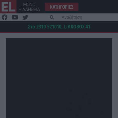
Μετάβαση
ΚΑΤΗΓΟΡΊΕΣ
στο
περιεχόμενο
Α
γι
Στο 2310 521010, LIAKOBOX
41