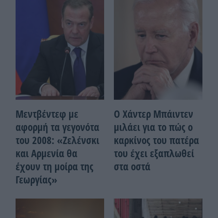
Μεντβέντεφ με
Ο Χάντερ Μπάιντεν
αφορμή τα γεγονότα
μιλάει για το πώς ο
του 2008: «Ζελένσκι
καρκίνος του πατέρα
και Αρμενία θα
του έχει εξαπλωθεί
έχουν τη μοίρα της
στα οστά
Γεωργίας»