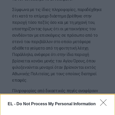
Σύμφωνα με τις ίδιες πληροφορίες, παραδέχθηκε
ότι κατά το επίμαχο διάστημα βρέθηκε στην
περιοχή τόσο πεζός όσο και με τη μηχανή του,
υποστηρίζοντας όμως ότι οι μετακινήσεις του
συνδέονταν με επισκέψεις σε πρόσωπο από το
στενό του περιβάλλον στο οποίο μετέφερε
αδιάθετα γεύματα από τη φοιτητική λέσχη.
Παράλληλα, ανέφερε ότι στην ίδια περιοχή
βρίσκεται κονάκι μονής του Αγίου Όρους, όπου
φιλοξενούνται μοναχοί όταν βρίσκονται εκτός
Αθωνικής Πολιτείας, με τους οποίους διατηρεί
επαφές.
Πληροφορίες από δικαστικές πηγές αναφέρουν
ότι στο ζώο που επέζησε είχε χορηγηθεί από
κτηνίατρο ειδική αγωγή αντιμετώπισης
EL -
Do Not Process My Personal Information
δηλητηρίασης από φόλα, γεγονός που ενίσχυσε