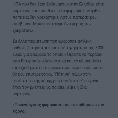
ΗΠΑ που δεν έχει έρθει ακόμη στην Ελλάδα» είπε
μάρτυρας και πρόσθεσε: «Το φάρμακο δεν ήρθε
ποτέ και δεν χρειάστηκε γιατί ο πατέρας μου
απεβίωσε. Μου επέστρεψε ένα μέρος των
χρημάτων».
Σε άλλη περίπτωση που αφορούσε ανήλικη
ασθενή, ζήτησε και πήρε από την μητέρα της 3000
ευρώ για φάρμακο το οποίο «έπρεπε να περάσει
από Επιτροπή». «Δανείστηκα και τα έδωσα. Μου
υποσχέθηκε ότι το μεγαλύτερο μέρος του ποσού
θα μου επιστρεφόταν. “Πάτησε” πάνω στην
μετάσταση της κόρης μου, δεν “πατάς” σε γονιό
όταν τον βλέπεις να πονάει» είπε η ίδια
μάρτυρας.
«Παρενέργειες φαρμάκου που τον ώθησαν στον
τζόγο»