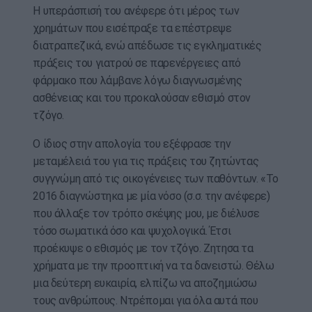
Η υπεράσπισή του ανέφερε ότι μέρος των
χρημάτων που εισέπραξε τα επέστρεψε
διατραπεζικά, ενώ απέδωσε τις εγκληματικές
πράξεις του γιατρού σε παρενέργειες από
φάρμακο που λάμβανε λόγω διαγνωσμένης
ασθένειας και του προκαλούσαν εθισμό στον
τζόγο.
Ο ίδιος στην απολογία του εξέφρασε την
μεταμέλειά του για τις πράξεις του ζητώντας
συγγνώμη από τις οικογένειες των παθόντων. «Το
2016 διαγνώστηκα με μία νόσο (σ.σ. την ανέφερε)
που άλλαξε τον τρόπο σκέψης μου, με διέλυσε
τόσο σωματικά όσο και ψυχολογικά. Έτσι
προέκυψε ο εθισμός με τον τζόγο. Ζητησα τα
χρήματα με την προοπτική να τα δανειστώ. Θέλω
μια δεύτερη ευκαιρία, ελπίζω να αποζημιώσω
τους ανθρώπους. Ντρέπομαι για όλα αυτά που