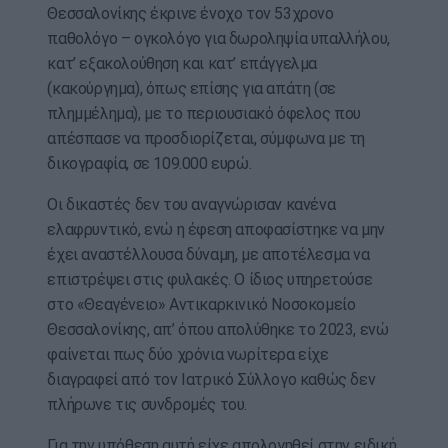
Θεσσαλονίκης έκρινε ένοχο τον 53χρονο
παθολόγο – ογκολόγο για δωροληψία υπαλλήλου,
κατ’ εξακολούθηση και κατ’ επάγγελμα
(κακούργημα), όπως επίσης για απάτη (σε
πλημμέλημα), με το περιουσιακό όφελος που
απέσπασε να προσδιορίζεται, σύμφωνα με τη
δικογραφία, σε 109.000 ευρώ.
Οι δικαστές δεν του αναγνώρισαν κανένα
ελαφρυντικό, ενώ η έφεση αποφασίστηκε να μην
έχει αναστέλλουσα δύναμη, με αποτέλεσμα να
επιστρέψει στις φυλακές. Ο ίδιος υπηρετούσε
στο «Θεαγένειο» Αντικαρκινικό Νοσοκομείο
Θεσσαλονίκης, απ’ όπου απολύθηκε το 2023, ενώ
φαίνεται πως δύο χρόνια νωρίτερα είχε
διαγραφεί από τον Ιατρικό Σύλλογο καθώς δεν
πλήρωνε τις συνδρομές του.
Για την υπόθεση αυτή είχε απολογηθεί στην ειδική