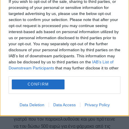
If you wish to opt-out of the sale, sharing to third parties, or
περισσότερες από είκοσι περιπτώσεις απάτης-
processing of your personal or sensitive information for
χρηματισμού που αφορούσαν την περίοδο από το
targeted advertising by us, please use the below opt-out
2019 έως το 2022. Είχαν προηγηθεί και
section to confirm your selection. Please note that after your
καταγγελίες για «φακελάκι» προκειμένου να
opt-out request is processed you may continue seeing
επισπεύσει θεραπείες και ήδη έχει καταδικαστεί
interest-based ads based on personal information utilized by
σε πρώτο βαθμό για πλημμεληματική δωροληψία.
us or personal information disclosed to third parties prior to
your opt-out. You may separately opt-out of the further
«Δεν “πατάς” πάνω σε γονιό όταν τον βλέπεις
disclosure of your personal information by third parties on the
IAB’s list of downstream participants. This information may
να πονάει»
also be disclosed by us to third parties on the
IAB’s List of
Downstream Participants
that may further disclose it to other
Ενώπιον του Τριμελούς Εφετείου Κακουργημάτων
third parties.
κατέθεσαν ως μάρτυρες συγγενικά πρόσωπα ή
μέλη οικογενειών ασθενών του (που στο μεταξύ
CONFIRM
έχουν αποβιώσει) ή και πρώην ασθενείς του που
βρίσκονται εν ζωή. «Ο πατέρας μου νοσηλεύτηκε
με μεταστατικό καρκίνο και τον Μάιο του 2021
Data Deletion
Data Access
Privacy Policy
δέχθηκα τηλεφώνημα από τον κατηγορούμενο
γιατρό που τον παρακολουθούσε και μου πρότεινε
να του δώσω 500 ευρώ για ένα φάρμακο από τις