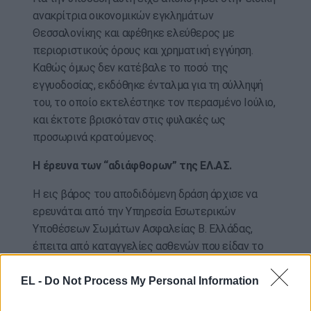
ανακρίτρια οικονομικών εγκλημάτων
Θεσσαλονίκης και αφέθηκε ελεύθερος με
περιοριστικούς όρους και χρηματική εγγύηση.
Καθώς όμως δεν κατέβαλε το ποσό της
εγγυοδοσίας, εκδόθηκε ένταλμα για τη σύλληψή
του, το οποίο εκτελέστηκε τον περασμένο Ιούλιο,
και έκτοτε βρισκόταν στις φυλακές ως
προσωρινά κρατούμενος.
Η έρευνα των “αδιάφθορων” της ΕΛ.ΑΣ.
Η εις βάρος του αποδιδόμενη δράση άρχισε να
ερευνάται από την Υπηρεσία Εσωτερικών
Υποθέσεων Σωμάτων Ασφαλείας Β. Ελλάδας,
έπειτα από καταγγελίες ασθενών που είδαν το
φως της δημοσιότητας τον Αύγουστο του 2022. Η
δικογραφία που σχηματίστηκε από τους
EL -
Do Not Process My Personal Information
«αδιάφθορους» της ΕΛ.ΑΣ. περιελάμβανε