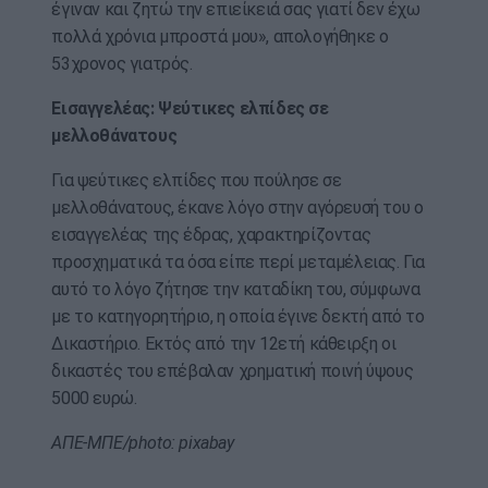
έγιναν και ζητώ την επιείκειά σας γιατί δεν έχω
πολλά χρόνια μπροστά μου», απολογήθηκε ο
53χρονος γιατρός.
Εισαγγελέας: Ψεύτικες ελπίδες σε
μελλοθάνατους
Για ψεύτικες ελπίδες που πούλησε σε
μελλοθάνατους, έκανε λόγο στην αγόρευσή του ο
εισαγγελέας της έδρας, χαρακτηρίζοντας
προσχηματικά τα όσα είπε περί μεταμέλειας. Για
αυτό το λόγο ζήτησε την καταδίκη του, σύμφωνα
με το κατηγορητήριο, η οποία έγινε δεκτή από το
Δικαστήριο. Εκτός από την 12ετή κάθειρξη οι
δικαστές του επέβαλαν χρηματική ποινή ύψους
5000 ευρώ.
ΑΠΕ-ΜΠΕ/photo: pixabay