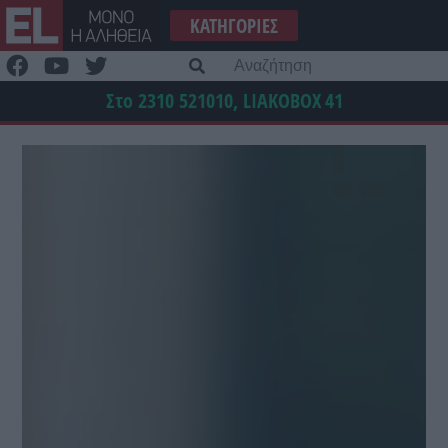
Μετάβαση
ΚΑΤΗΓΟΡΊΕΣ
στο
περιεχόμενο
Α
γι
Στο 2310 521010, LIAKOBOX
41