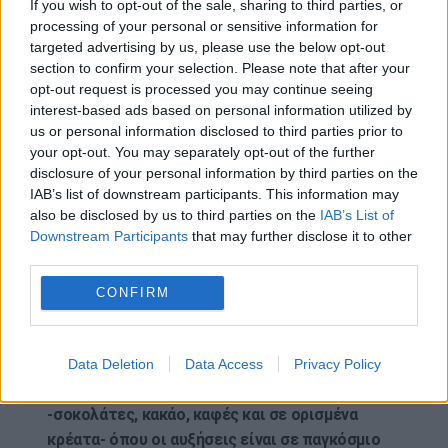
If you wish to opt-out of the sale, sharing to third parties, or
εθνικού μέσου όρου».
processing of your personal or sensitive information for
targeted advertising by us, please use the below opt-out
Επιπλέον, τον Σεπτέμβριο θα ακολουθήσουν
section to confirm your selection. Please note that after your
δύο νέα καθεστώτα για την καινοτομία και την
opt-out request is processed you may continue seeing
κοινωνική επιχειρηματικότητα.
interest-based ads based on personal information utilized by
us or personal information disclosed to third parties prior to
«Πρέπει να κάνουμε τα πάντα για να στηρίξουμε
your opt-out. You may separately opt-out of the further
την ανάπτυξη και να κρατηθεί ο πληθυσμός στην
disclosure of your personal information by third parties on the
IAB’s list of downstream participants. This information may
περιφέρεια και για αυτό έχουμε ολοκληρωμένη
also be disclosed by us to third parties on the
IAB’s List of
στρατηγική, που συμβάλλει στην ενίσχυση του
Downstream Participants
that may further disclose it to other
διαθέσιμου εισοδήματος των οικογενειών
» είπε ο
third parties.
υπουργός.
CONFIRM
Ερωτηθείς για τον πληθωρισμό τροφίμων
ανέφερε ότι έχουμε τον δεύτερο μικρότερο
στην ΕΕ και εξήγησε ότι οι ανατιμήσεις
Data Deletion
Data Access
Privacy Policy
προέρχονται από συγκεκριμένα προϊόντα
-σοκολάτες, κακάο, καφές και σε ορισμένα
κρέατα- όπου οι αυξήσεις είναι σε παγκόσμιο