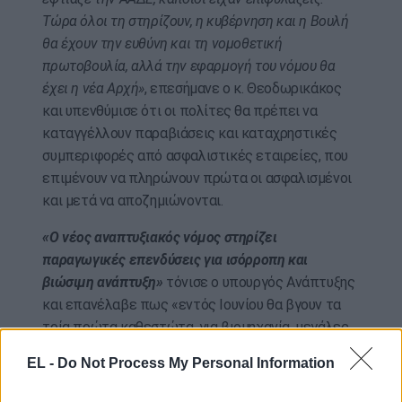
Τώρα όλοι τη στηρίζουν, η κυβέρνηση και η Βουλή
θα έχουν την ευθύνη και τη νομοθετική
πρωτοβουλία, αλλά την εφαρμογή του νόμου θα
έχει η νέα Αρχή»
, επεσήμανε ο κ. Θεοδωρικάκος
και υπενθύμισε ότι οι πολίτες θα πρέπει να
καταγγέλλουν παραβιάσεις και καταχρηστικές
συμπεριφορές από ασφαλιστικές εταιρείες, που
επιμένουν να πληρώνουν πρώτα οι ασφαλισμένοι
και μετά να αποζημιώνονται.
«Ο νέος αναπτυξιακός νόμος στηρίζει
παραγωγικές επενδύσεις για ισόρροπη και
βιώσιμη ανάπτυξη»
τόνισε ο υπουργός Ανάπτυξης
και επανέλαβε πως «εντός Ιουνίου θα βγουν τα
τρία πρώτα καθεστώτα, για βιομηχανία, μεγάλες
επενδύσεις σε όλη τη χώρα και γενική
EL -
Do Not Process My Personal Information
επιχειρηματικότητα στις παραμεθόριες περιοχές
και όσες έχουν εισόδημα κάτω του 70% του