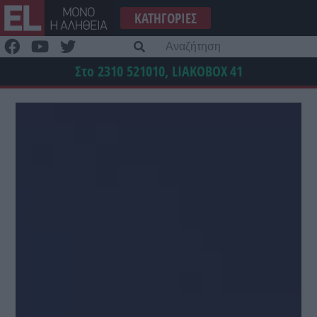
Μετάβαση
ΚΑΤΗΓΟΡΊΕΣ
στο
περιεχόμενο
Α
γι
Στο 2310 521010, LIAKOBOX
41