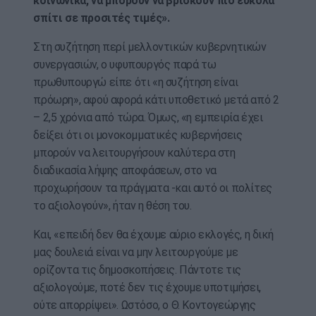
κοινωνικά, να μπορούν να βρίσκουν πιο εύκολα
σπίτι σε προσιτές τιμές».
Στη συζήτηση περί μελλοντικών κυβερνητικών
συνεργασιών, ο υφυπουργός παρά τω
πρωθυπουργώ είπε ότι «η συζήτηση είναι
πρόωρη», αφού αφορά κάτι υποθετικό μετά από 2
– 2,5 χρόνια από τώρα. Όμως, «η εμπειρία έχει
δείξει ότι οι μονοκομματικές κυβερνήσεις
μπορούν να λειτουργήσουν καλύτερα στη
διαδικασία λήψης αποφάσεων, στο να
προχωρήσουν τα πράγματα -και αυτό οι πολίτες
το αξιολογούν», ήταν η θέση του.
Και, «επειδή δεν θα έχουμε αύριο εκλογές, η δική
μας δουλειά είναι να μην λειτουργούμε με
ορίζοντα τις δημοσκοπήσεις. Πάντοτε τις
αξιολογούμε, ποτέ δεν τις έχουμε υποτιμήσει,
ούτε απορρίψει». Ωστόσο, ο Θ. Κοντογεώργης