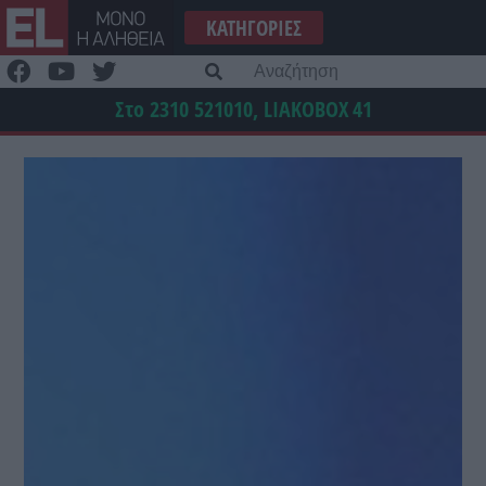
Μετάβαση
ΚΑΤΗΓΟΡΊΕΣ
στο
περιεχόμενο
Α
γι
Στο 2310 521010, LIAKOBOX
41