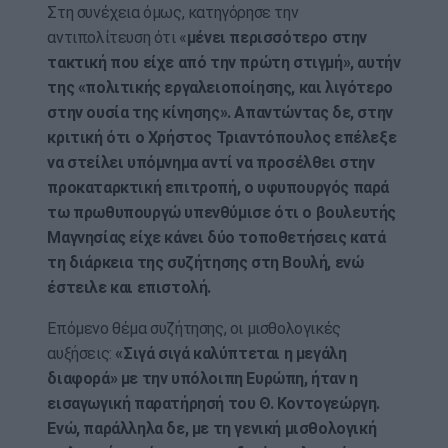
Στη συνέχεια όμως, κατηγόρησε την
αντιπολίτευση ότι «
μένει περισσότερο στην
τακτική που είχε από την πρώτη στιγμή», αυτήν
της «πολιτικής εργαλειοποίησης, και λιγότερο
στην ουσία της κίνησης». Απαντώντας δε, στην
κριτική ότι ο Χρήστος Τριαντόπουλος επέλεξε
να στείλει υπόμνημα αντί να προσέλθει στην
προκαταρκτική επιτροπή, ο υφυπουργός παρά
τω πρωθυπουργώ υπενθύμισε ότι ο βουλευτής
Μαγνησίας είχε κάνει δύο τοποθετήσεις κατά
τη διάρκεια της συζήτησης στη Βουλή, ενώ
έστειλε και επιστολή.
Επόμενο θέμα συζήτησης, οι μισθολογικές
αυξήσεις:
«Σιγά σιγά καλύπτεται η μεγάλη
διαφορά» με την υπόλοιπη Ευρώπη, ήταν η
εισαγωγική παρατήρησή του Θ. Κοντογεώργη.
Ενώ, παράλληλα δε, με τη γενική μισθολογική