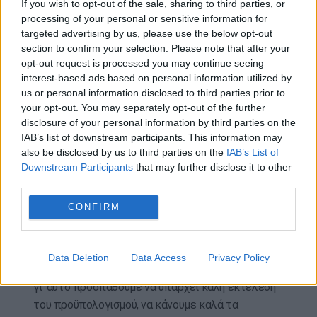
If you wish to opt-out of the sale, sharing to third parties, or
ανέφερε εν προκειμένω.
processing of your personal or sensitive information for
targeted advertising by us, please use the below opt-out
Γενικά, «δίνουμε ό,τι μπορούμε» και μάλιστα σε
section to confirm your selection. Please note that after your
εποχές που «δεν είναι εύκολες», διαβεβαίωσε ο
opt-out request is processed you may continue seeing
interest-based ads based on personal information utilized by
υφυπουργός παρά τω πρωθυπουργώ, με την
us or personal information disclosed to third parties prior to
πρόσθετη παρατήρηση ότι «η οικονομία μας
your opt-out. You may separately opt-out of the further
δείχνει ανθεκτικότητα, κάτι έχει λειτουργήσει
disclosure of your personal information by third parties on the
καλά».
IAB’s list of downstream participants. This information may
also be disclosed by us to third parties on the
IAB’s List of
Και προσέθεσε: «Προφανώς χρειάζεται όποιο
Downstream Participants
that may further disclose it to other
περίσσευμα υπάρχει να το δαπανήσουμε σε
third parties.
φορολογικές ελαφρύνσεις, οι οποίες θα είναι
CONFIRM
άμεσες και αισθητές σε κάθε πολίτη, όπως και
στις δημόσιες επενδύσεις» σε έργα υποδομών, σε
υγεία, παιδεία, «πράγματα που επιστρέφουν στον
Data Deletion
Data Access
Privacy Policy
πολίτη». Εκεί, συνέχισε, «ρίχνουμε το βάρος μας,
γι’ αυτό προσπαθούμε να υπάρχει καλή εκτέλεση
του προϋπολογισμού, να κάνουμε καλά τα