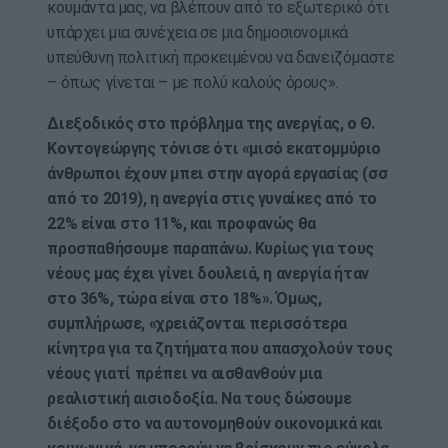
κουμάντα μας, να βλέπουν από το εξωτερικό ότι
υπάρχει μια συνέχεια σε μια δημοσιονομικά
υπεύθυνη πολιτική προκειμένου να δανειζόμαστε
– όπως γίνεται – με πολύ καλούς όρους».
Διεξοδικός στο πρόβλημα της ανεργίας, ο Θ.
Κοντογεώργης τόνισε ότι «μισό εκατομμύριο
άνθρωποι έχουν μπει στην αγορά εργασίας (σσ
από το 2019), η ανεργία στις γυναίκες από το
22% είναι στο 11%, και προφανώς θα
προσπαθήσουμε παραπάνω. Κυρίως για τους
νέους μας έχει γίνει δουλειά, η ανεργία ήταν
στο 36%, τώρα είναι στο 18%». Όμως,
συμπλήρωσε, «χρειάζονται περισσότερα
κίνητρα για τα ζητήματα που απασχολούν τους
νέους γιατί πρέπει να αισθανθούν μια
ρεαλιστική αισιοδοξία. Να τους δώσουμε
διέξοδο στο να αυτονομηθούν οικονομικά και