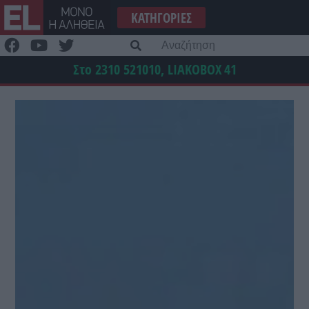
Μετάβαση
ΚΑΤΗΓΟΡΊΕΣ
στο
περιεχόμενο
Α
γι
Στο 2310 521010, LIAKOBOX
41