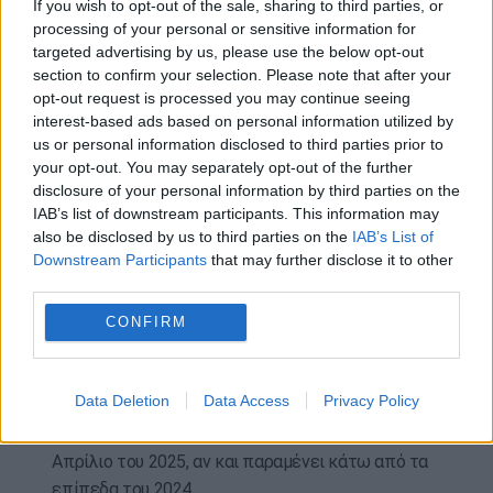
If you wish to opt-out of the sale, sharing to third parties, or
σύγκριση με πέρυσι, ωστόσο η δυναμική αυτή
processing of your personal or sensitive information for
επιβραδύνθηκε προς το τέλος του μήνα.
targeted advertising by us, please use the below opt-out
section to confirm your selection. Please note that after your
Σε ό,τι αφορά στη διεθνή κίνηση, έχει ξεκινήσει σε
opt-out request is processed you may continue seeing
όλα τα αεροδρόμια. Στα highlights του μήνα, το
interest-based ads based on personal information utilized by
αεροδρόμιο των Χανίων κατέγραψε σημαντική
us or personal information disclosed to third parties prior to
your opt-out. You may separately opt-out of the further
αύξηση (+32.000 επιβάτες / +26,4% έναντι του
disclosure of your personal information by third parties on the
Απριλίου 2025), που οφείλεται στην πρόωρη
IAB’s list of downstream participants. This information may
έναρξη πτήσεων προς το ‘Αμστερνταμ και το
also be disclosed by us to third parties on the
IAB’s List of
Ηνωμένο Βασίλειο από τον Όμιλο easyJet και την
Downstream Participants
that may further disclose it to other
Jet2.com αντίστοιχα, καθώς και στην προσθήκη
third parties.
νέου δρομολογίου προς την Ιρλανδία από τον
CONFIRM
Όμιλο Ryanair.
Ανοδικά κινήθηκε και το αεροδρόμιο της
Data Deletion
Data Access
Privacy Policy
Σαντορίνης (+21.000 επιβάτες/+16,4%),
παρουσιάζοντας αύξηση σε σύγκριση με τον
Απρίλιο του 2025, αν και παραμένει κάτω από τα
επίπεδα του 2024.