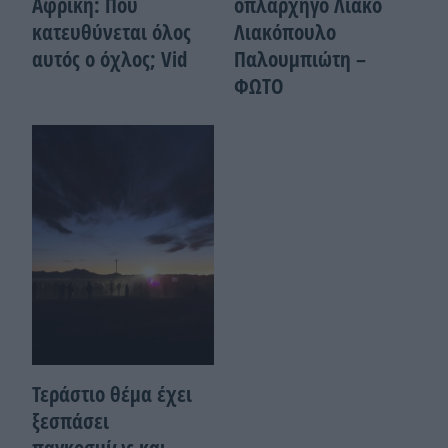
Αφρική: Πού
οπλαρχηγό Λιάκο
κατευθύνεται όλος
Λιακόπουλο
αυτός ο όχλος; Vid
Παλουμπιώτη –
ΦΩΤΟ
Τεράστιο θέμα έχει
ξεσπάσει
παγκοσμίως και