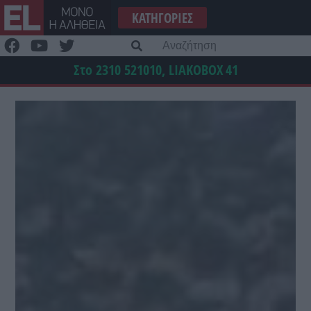
Μετάβαση
ΚΑΤΗΓΟΡΊΕΣ
στο
περιεχόμενο
Α
γι
Στο 2310 521010, LIAKOBOX
41