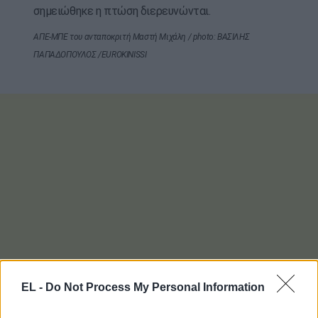
σημειώθηκε η πτώση διερευνώνται.
ΑΠΕ-ΜΠΕ του ανταποκριτή Μαστή Μιχάλη / photo: ΒΑΣΙΛΗΣ
ΠΑΠΑΔΟΠΟΥΛΟΣ /EUROKINISSI
EL -
Do Not Process My Personal Information