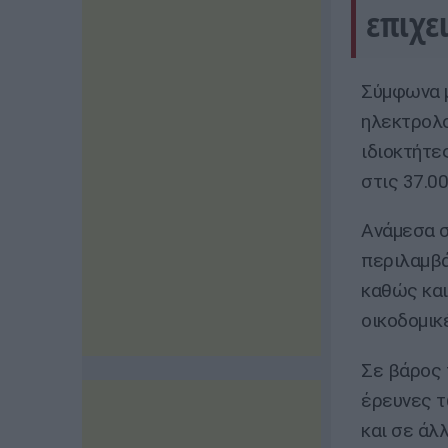
επιχε
Σύμφωνα μ
ηλεκτρολο
ιδιοκτήτε
στις 37.0
Ανάμεσα σ
περιλαμβά
καθώς και
οικοδομικ
Σε βάρος 
έρευνες τ
και σε άλ