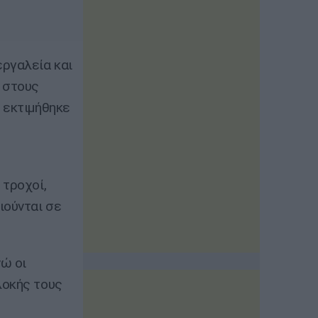
εργαλεία και
α στους
 εκτιμήθηκε
 τροχοί,
ιούνται σε
ώ οι
λοκής τους