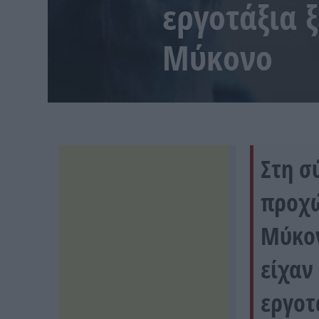
εργοτάξια 
Μύκονο
Στη σ
προχώ
Μύκον
είχαν
εργοτ