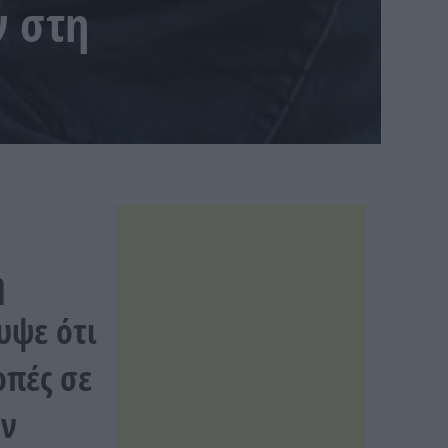
ν στη
η
υψε ότι
οπές σε
ών