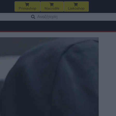
Primashop
Macrolife
Liakoshop
Αναζήτηση
για: