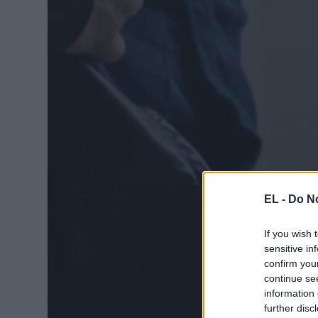
EL -
Do No
If you wish 
sensitive in
confirm you
continue se
information 
further disc