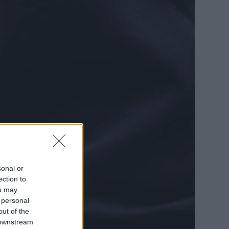
sonal or
ection to
ou may
 personal
out of the
 downstream