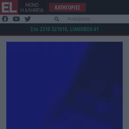
Μετάβαση
ΚΑΤΗΓΟΡΊΕΣ
στο
περιεχόμενο
Α
γι
Στο 2310 521010, LIAKOBOX
41