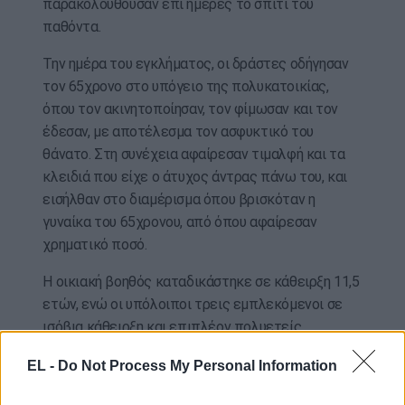
παρακολουθούσαν επί ημέρες το σπίτι του
παθόντα.
Την ημέρα του εγκλήματος, οι δράστες οδήγησαν
τον 65χρονο στο υπόγειο της πολυκατοικίας,
όπου τον ακινητοποίησαν, τον φίμωσαν και τον
έδεσαν, με αποτέλεσμα τον ασφυκτικό του
θάνατο. Στη συνέχεια αφαίρεσαν τιμαλφή και τα
κλειδιά που είχε ο άτυχος άντρας πάνω του, και
εισήλθαν στο διαμέρισμα όπου βρισκόταν η
γυναίκα του 65χρονου, από όπου αφαίρεσαν
χρηματικό ποσό.
Η οικιακή βοηθός καταδικάστηκε σε κάθειρξη 11,5
ετών, ενώ οι υπόλοιποι τρεις εμπλεκόμενοι σε
ισόβια κάθειρξη και επιπλέον πολυετείς
καθείρξεις, ο καθένας.
EL -
Do Not Process My Personal Information
ΑΠΕ-ΜΠΕ / photo: eurokinissi