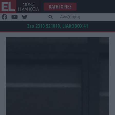
Μετάβαση
ΚΑΤΗΓΟΡΊΕΣ
στο
περιεχόμενο
Α
γι
Στο 2310 521010, LIAKOBOX
41