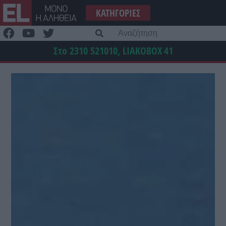
Μετάβαση
ΚΑΤΗΓΟΡΊΕΣ
στο
περιεχόμενο
Α
γι
Στο 2310 521010, LIAKOBOX
41