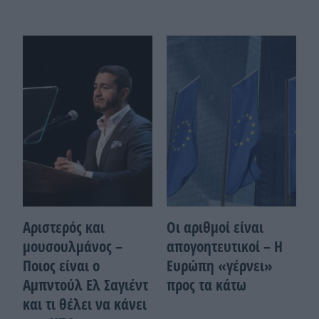
Αριστερός και
Οι αριθμοί είναι
μουσουλμάνος –
απογοητευτικοί – Η
Ποιoς είναι ο
Ευρώπη «γέρνει»
Αμπντούλ Ελ Σαγιέντ
προς τα κάτω
και τι θέλει να κάνει