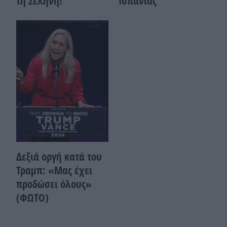
τη Σελήνη!
Ισπανίας
Δεξιά οργή κατά του
Τραμπ: «Μας έχει
προδώσει όλους»
(ΦΩΤΟ)