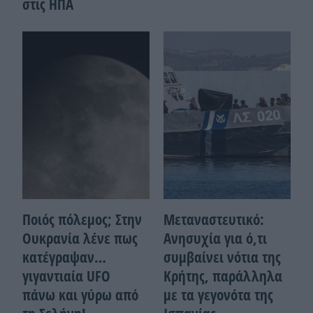
στις ΗΠΑ
Ποιός πόλεμος; Στην
Μεταναστευτικό:
Ουκρανία λένε πως
Ανησυχία για ό,τι
κατέγραψαν…
συμβαίνει νότια της
γιγαντιαία UFO
Κρήτης, παράλληλα
πάνω και γύρω από
με τα γεγονότα της