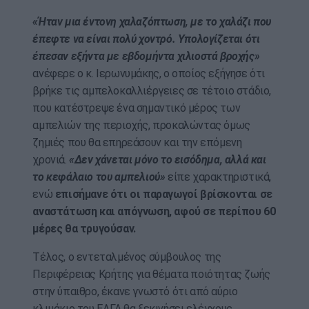
«Ήταν μια έντονη χαλαζόπτωση, με το χαλάζι που
έπεφτε να είναι πολύ χοντρό. Υπολογίζεται ότι
έπεσαν εξήντα με εβδομήντα χιλιοστά βροχής»
ανέφερε ο κ. Ιερωνυμάκης, ο οποίος εξήγησε ότι
βρήκε τις αμπελοκαλλιέργειες σε τέτοιο στάδιο,
που κατέστρεψε ένα σημαντικό μέρος των
αμπελιών της περιοχής, προκαλώντας όμως
ζημιές που θα επηρεάσουν και την επόμενη
χρονιά.
«Δεν χάνεται μόνο το εισόδημα, αλλά και
το κεφάλαιο του αμπελιού»
είπε χαρακτηριστικά,
ενώ
επισήμανε ότι οι παραγωγοί βρίσκονται σε
αναστάτωση και απόγνωση, αφού σε περίπου 60
μέρες θα τρυγούσαν.
Τέλος, ο εντεταλμένος σύμβουλος της
Περιφέρειας Κρήτης για θέματα ποιότητας ζωής
στην ύπαιθρο, έκανε γνωστό ότι από αύριο
κλιμάκιο του ΕΛΓΑ θα ξεκινήσει ελέγχους.