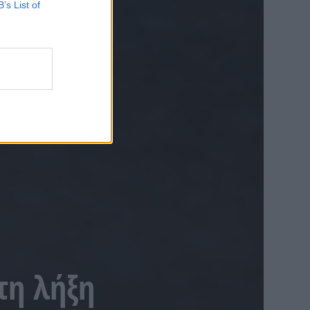
B’s List of
τη λήξη