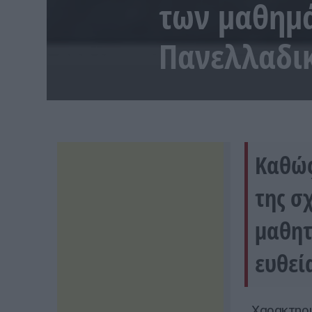
των μαθημά
Πανελλαδι
Καθώς
της σ
μαθητ
ευθεί
Χαρακτηρι