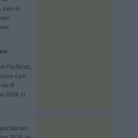
, ενώ οι
τους
τους
εια
ου Παιδείας,
κείων έχει
και Β’
ου 2026. Η
νομαζόμενες
ΐου 2026, με