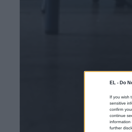
EL -
Do No
If you wish 
sensitive in
confirm you
continue se
information 
further disc