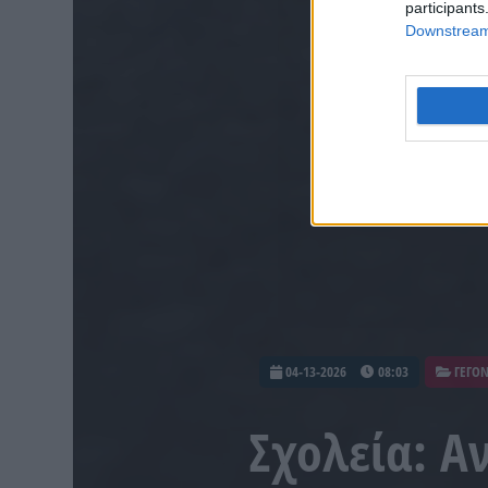
participants
Downstream 
04-13-2026
08:03
ΓΕΓΟ
Σχολεία: Α