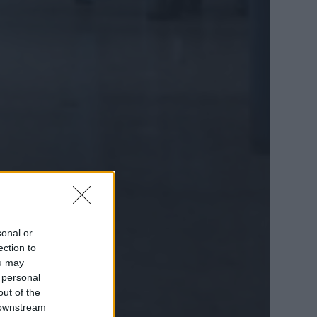
sonal or
ection to
ou may
 personal
out of the
 downstream