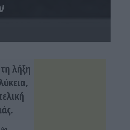
ν
 τη λήξη
λύκεια,
τελική
ιάς.
 θα