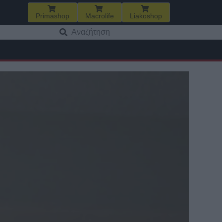
Primashop
Macrolife
Liakoshop
Αναζήτηση
για: