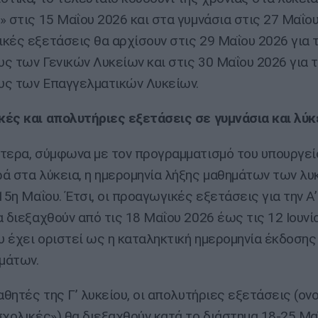
» στις 15 Μαΐου 2026 και στα γυμνάσια στις 27 Μαΐου
κές εξετάσεις θα αρχίσουν στις 29 Μαΐου 2026 για 
ς των Γενικών Λυκείων και στις 30 Μαΐου 2026 για 
υς των Επαγγελματικών Λυκείων.
ές και απολυτήριες εξετάσεις σε γυμνάσια και λύκ
τερα, σύμφωνα με τον προγραμματισμό του υπουργεί
ά στα λύκεια, η ημερομηνία λήξης μαθημάτων των λυ
15η Μαΐου. Έτσι, οι προαγωγικές εξετάσεις για την Α’ 
α διεξαχθούν από τις 18 Μαΐου 2026 έως τις 12 Ιουνί
ου έχει οριστεί ως η καταληκτική ημερομηνία έκδοσης
μάτων.
μαθητές της Γ’ λυκείου, οι απολυτήριες εξετάσεις (ο
σχολικές») θα διεξαχθούν κατά το διάστημα 18-25 Μα