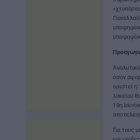
«χτυπήσει
Πανελλαδι
υποψηφίου
υποψηφίο
Προαγωγικ
Αναλυτικό
όσον αφορ
οριστεί η 
λυκείου θ
19η Ιουνί
αποτελεσ
Για τους 
και «ενδο