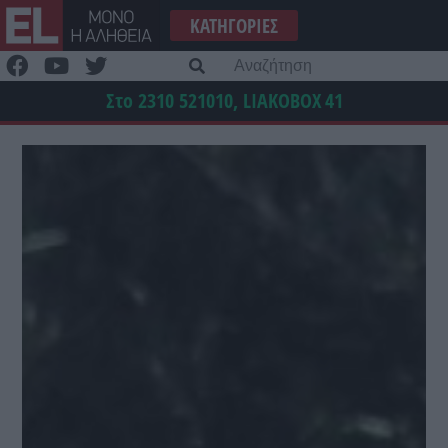
Μετάβαση
ΚΑΤΗΓΟΡΊΕΣ
στο
περιεχόμενο
Α
γι
Στο 2310 521010, LIAKOBOX
41