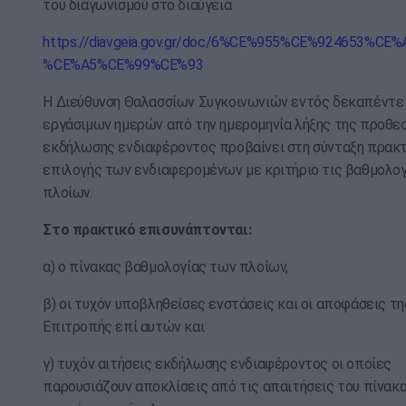
του διαγωνισμού στο διαύγεια
https://diavgeia.gov.gr/doc/6%CE%955%CE%924653%CE
%CE%A5%CE%99%CE%93
Η Διεύθυνση Θαλασσίων Συγκοινωνιών εντός δεκαπέντε 
εργάσιμων ημερών από την ημερομηνία λήξης της προθε
εκδήλωσης ενδιαφέροντος προβαίνει στη σύνταξη πρακτ
επιλογής των ενδιαφερομένων με κριτήριο τις βαθμολο
πλοίων.
Στο πρακτικό επισυνάπτονται:
α) ο πίνακας βαθμολογίας των πλοίων,
β) οι τυχόν υποβληθείσες ενστάσεις και οι αποφάσεις τη
Επιτροπής επί αυτών και
γ) τυχόν αιτήσεις εκδήλωσης ενδιαφέροντος οι οποίες
παρουσιάζουν αποκλίσεις από τις απαιτήσεις του πίνακα