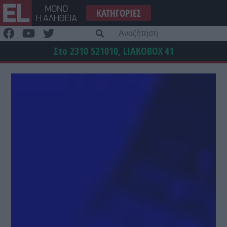
Μετάβαση
ΚΑΤΗΓΟΡΊΕΣ
στο
περιεχόμενο
Α
γι
Στο 2310 521010, LIAKOBOX
41