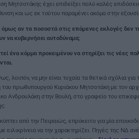
ση Μητσοτάκης έχει επιδείξει πολύ καλές επιδόσει
θυνση και ως εκ τούτου παραμένει ακόμα στην εξουσί
ει όμως αν τα ποσοστά στις επόμενες εκλογές δεν τ
ν να κυβερνήσει αυτοδύναμα;
τεί ένα κόμμα προκειμένου να στηρίξει τις νέες πο
νται.
ς, λοιπόν, να μην είναι τυχαία τα θετικά σχόλια για 
 του πρωθυπουργού Κυριάκου Μητσοτάκη με τον αρχ
κο Ανδρουλάκη στην Βουλή, στο γραφείο του επικεφ
ς.
ύπτει από την Πειραιώς, επρόκειτο για μία εποικοδ
με ειλικρίνεια να την χαρακτηρίζει. Πηγές της ΝΔ α