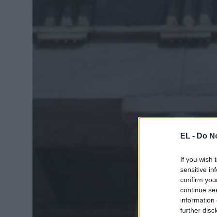
EL -
Do No
If you wish 
sensitive in
confirm you
continue se
information 
further disc