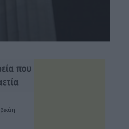
ρεία που
αετία
βικά η