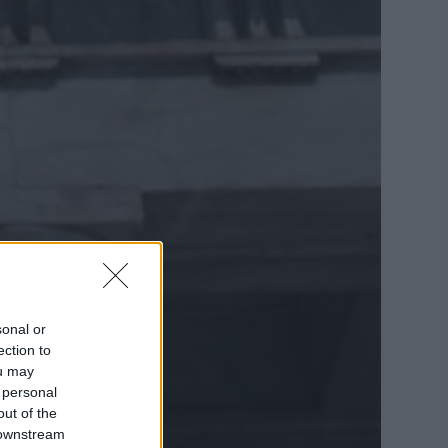
sonal or
ection to
ou may
 personal
out of the
 downstream