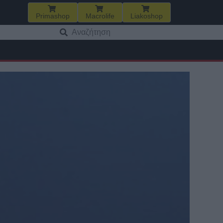
Primashop
Macrolife
Liakoshop
Αναζήτηση
για: