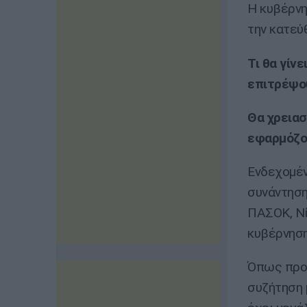
Η κυβέρνη
την κατεύ
Τι θα γίν
επιτρέψου
Θα χρειασ
εφαρμόζο
Ενδεχομένω
συνάντηση
ΠΑΣΟΚ, Νί
κυβέρνηση
Όπως προκ
συζήτηση 