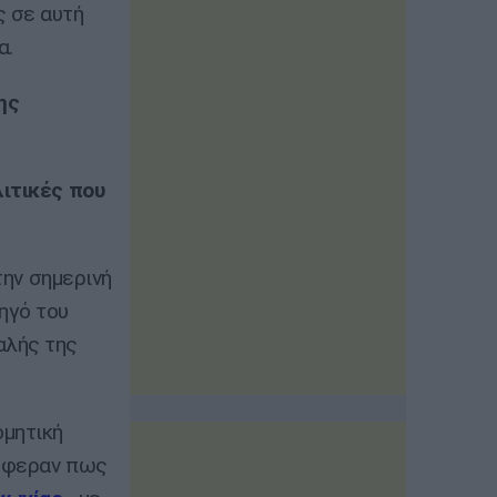
ς σε αυτή
α.
ης
λιτικές που
την σημερινή
ηγό του
αλής της
ομητική
νέφεραν πως