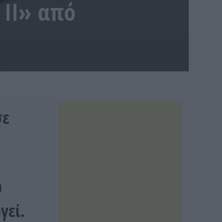
 ΙΙ» από
σε
υ
γεί.