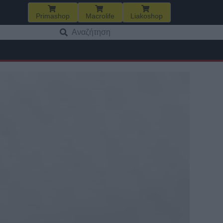
Primashop
Macrolife
Liakoshop
Αναζήτηση
για: