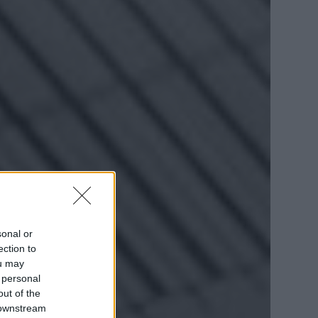
sonal or
ection to
ou may
 personal
out of the
 downstream