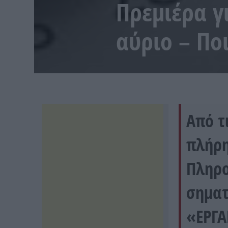
Πρεμιέρα γ
αύριο – Πο
Από τ
πλήρη
Πληρο
σηματ
«ΕΡΓΑ