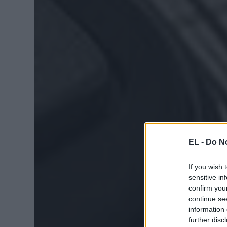
EL -
Do No
If you wish 
sensitive in
confirm you
continue se
information 
further disc