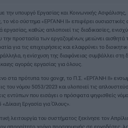
ε την υπουργό Εργασίας και Κοινωνικής Ασφάλισης, 
 το νέο σύστημα «ΕΡΓΑΝΗ ΙΙ» επιφέρει ουσιαστικές
ά εργασίας, καθώς απλοποιεί τις διαδικασίες, ενισχύ
 την προστασία των εργαζομένων, μειώνει αισθητά 
ατία για τις επιχειρήσεις και ελαφρύνει το διοικητι
ράλληλα, η ενίσχυση της διαφάνειας συμβάλλει στη
δίκαιης αγοράς εργασίας για όλους.
νο στα πρότυπα του gov.gr, το Π.Σ. «ΕΡΓΑΝΗ ΙΙ» ενσω
ς του νόμου 5053/2023 και υλοποιεί τις απλουστεύσε
ις εντύπων που εισάγει ο πρόσφατα ψηφισθείς νόμ
 «Δίκαιη Εργασία για Όλους».
τική λειτουργία του συστήματος ξεκίνησε τον Απρίλι
τον απαραίτητο χρόνο προσαρμογής σε εργοδότες, λο