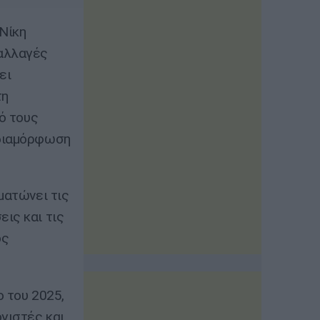
Νίκη
 αλλαγές
ει
τη
κό τους
 διαμόρφωση
ματώνει τις
ις και τις
ος
ο του 2025,
γιστές και