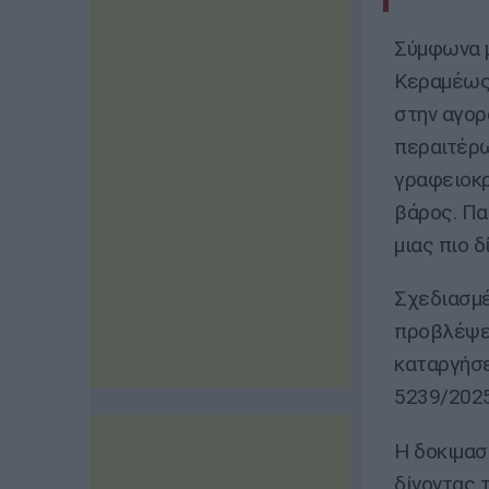
Σύμφωνα μ
Κεραμέως,
στην αγορ
περαιτέρω
γραφειοκρ
βάρος. Πα
μιας πιο 
Σχεδιασμέ
προβλέψει
καταργήσε
5239/2025
Η δοκιμασ
δίνοντας 