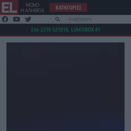
Μετάβαση
ΚΑΤΗΓΟΡΊΕΣ
στο
περιεχόμενο
Α
γι
Στο 2310 521010, LIAKOBOX
41