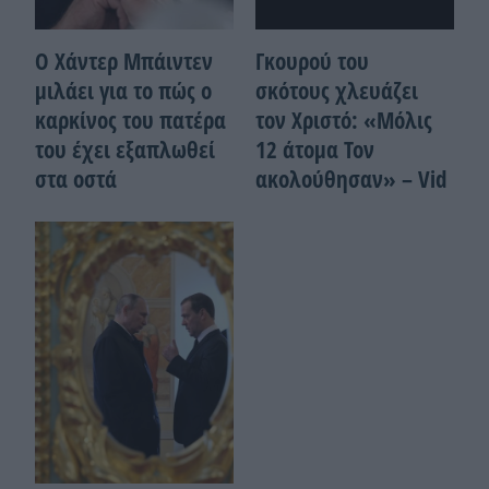
Ο Χάντερ Μπάιντεν
Γκουρού του
μιλάει για το πώς ο
σκότους χλευάζει
καρκίνος του πατέρα
τον Χριστό: «Μόλις
του έχει εξαπλωθεί
12 άτομα Τον
στα οστά
ακολούθησαν» – Vid