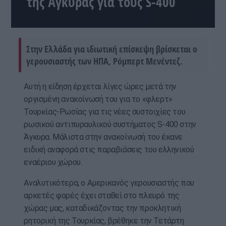
της Άγκυρας για τους S-400
Στην Ελλάδα για ιδιωτική επίσκεψη βρίσκεται ο
γερουσιαστής των ΗΠΑ, Ρόμπερτ Μενέντεζ.
Αυτή η είδηση έρχεται λίγες ώρες μετά την
οργισμένη ανακοίνωσή του για το «φλερτ»
Τουρκίας-Ρωσίας για τις νέες συστοιχίες του
ρωσικού αντιπυραυλικού συστήματος S-400 στην
Άγκυρα. Μάλιστα στην ανακοίνωσή του έκανε
ειδική αναφορά στις παραβιάσεις του ελληνικού
εναέριου χώρου.
Αναλυτικότερα, ο Αμερικανός γερουσιαστής που
αρκετές φορές έχει σταθεί στο πλευρό της
χώρας μας, καταδικάζοντας την προκλητική
ρητορική της Τουρκίας, βρέθηκε την Τετάρτη