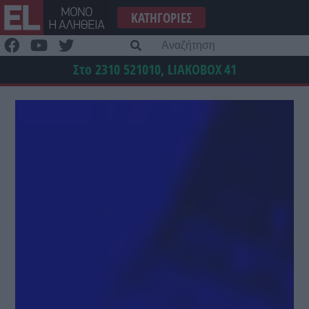
Μετάβαση
ΚΑΤΗΓΟΡΊΕΣ
στο
περιεχόμενο
Α
γι
Στο 2310 521010, LIAKOBOX
41