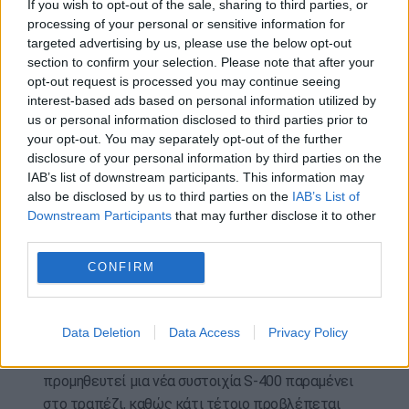
If you wish to opt-out of the sale, sharing to third parties, or
αποκτήσει επιπλέον συστοιχίες του ρωσικού
processing of your personal or sensitive information for
αντιπυραυλικού συστήματος S-400.
targeted advertising by us, please use the below opt-out
section to confirm your selection. Please note that after your
Η αντίδραση του προέδρου της Επιτροπής
opt-out request is processed you may continue seeing
Εξωτερικών Σχέσεων της Γερουσίας έρχεται
interest-based ads based on personal information utilized by
στον απόηχο του δημοσιεύματος του ρωσικού
us or personal information disclosed to third parties prior to
πρακτορείου ειδήσεων TASS, που υποστηρίζει ότι
your opt-out. You may separately opt-out of the further
disclosure of your personal information by third parties on the
η Τουρκία ετοιμάζεται να υπογράψει νέα
IAB’s list of downstream participants. This information may
συμφωνία με τη Ρωσία για την προμήθεια του
also be disclosed by us to third parties on the
IAB’s List of
συστήματος S-400.
Downstream Participants
that may further disclose it to other
third parties.
Υπενθυμίζεται ότι οι προθέσεις της Άγκυρας δεν
έχουν ξεκαθαριστεί ακόμα πλήρως, καθώς μένει
CONFIRM
να επιβεβαιωθεί εάν όντως η Τουρκία σκοπεύει
να υπογράψει μια νέα αμυντική σύμβαση με τη
Data Deletion
Data Access
Privacy Policy
Ρωσία, όπως υποστηρίζει το πρακτορείο TASS.
Σε κάθε περίπτωση, το ενδεχόμενο να
προμηθευτεί μια νέα συστοιχία S-400 παραμένει
στο τραπέζι, καθώς κάτι τέτοιο προβλέπεται