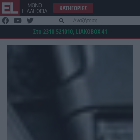
Μετάβαση
ΚΑΤΗΓΟΡΊΕΣ
στο
περιεχόμενο
Α
γι
Στο 2310 521010, LIAKOBOX
41