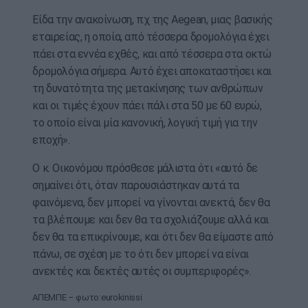
Είδα την ανακοίνωση, πχ της Aegean, μιας βασικής
εταιρείας, η οποία, από τέσσερα δρομολόγια έχει
πάει στα εννέα εχθές, και από τέσσερα στα οκτώ
δρομολόγια σήμερα. Αυτό έχει αποκαταστήσει και
τη δυνατότητα της μετακίνησης των ανθρώπων
και οι τιμές έχουν πάει πάλι στα 50 με 60 ευρώ,
το οποίο είναι μία κανονική, λογική τιμή για την
εποχή».
Ο κ. Οικονόμου πρόσθεσε μάλιστα ότι «αυτό δε
σημαίνει ότι, όταν παρουσιάστηκαν αυτά τα
φαινόμενα, δεν μπορεί να γίνονται ανεκτά, δεν θα
τα βλέπουμε και δεν θα τα σχολιάζουμε αλλά και
δεν θα τα επικρίνουμε, και ότι δεν θα είμαστε από
πάνω, σε σχέση με το ότι δεν μπορεί να είναι
ανεκτές και δεκτές αυτές οι συμπεριφορές».
ΑΠΕΜΠΕ – φωτο:eurokinissi