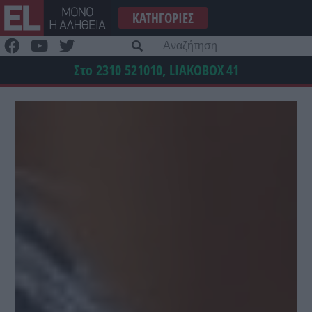
Μετάβαση
ΚΑΤΗΓΟΡΊΕΣ
στο
περιεχόμενο
Α
γι
Στο 2310 521010, LIAKOBOX
41