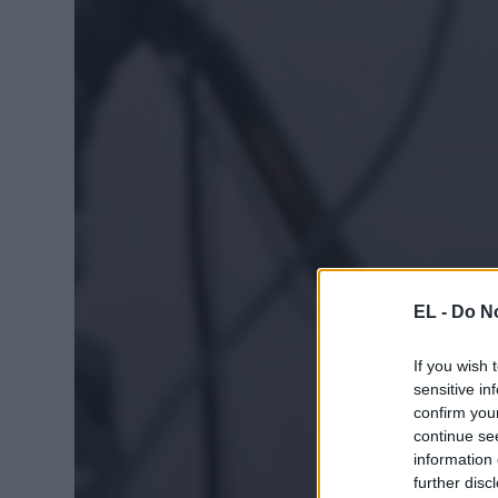
EL -
Do No
If you wish 
sensitive in
confirm you
continue se
information 
further disc