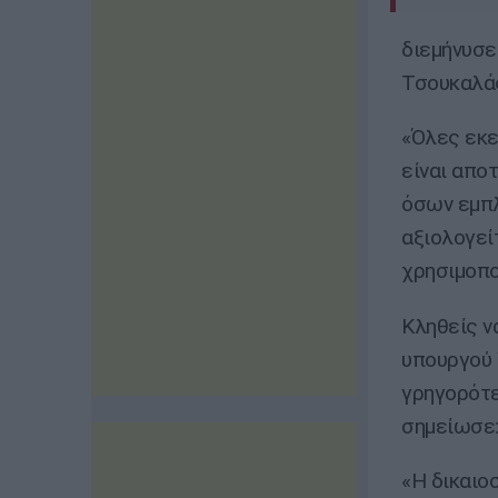
διεμήνυσ
Τσουκαλάς
«Όλες εκε
είναι απο
όσων εμπλ
αξιολογεί
χρησιμοπο
Κληθείς ν
υπουργού 
γρηγορότε
σημείωσε
«Η δικαιο