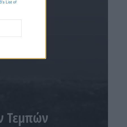
B’s List of
ν Τεμπών