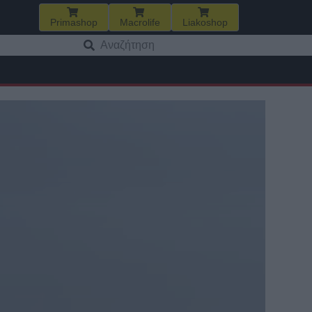
Primashop
Macrolife
Liakoshop
Αναζήτηση
για: