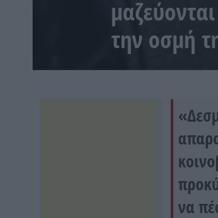
μαζεύονται
την οσμή τ
«Δεσμ
απαρα
κοινο
προκύ
να πέ