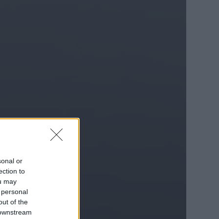
sonal or
ection to
ou may
 personal
out of the
 downstream