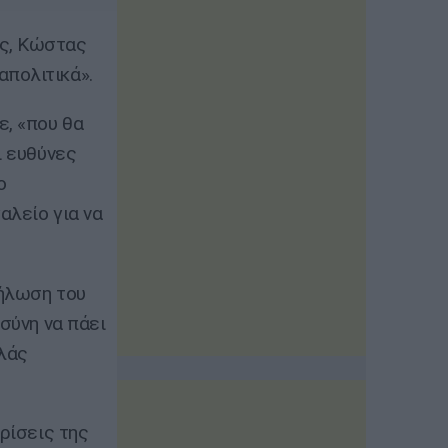
ς, Κώστας
απολιτικά».
ε, «που θα
ι ευθύνες
ο
αλείο για να
δήλωση του
σύνη να πάει
αλάς
κρίσεις της