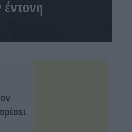
 έντονη
σον
ορέσει