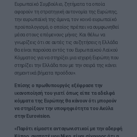
Ευρωπαϊκό Συμβούλιο, ζητήματα τα οποία
αφορούν τη στρατηγική αυτονομία της Ευρώπης,
την ευρωπαϊκή της άμυνα, τον κοινό ευρωπαϊκό
προϋπολογισμό, ο οποίος πρέπει να συμφωνηθεί
μέσα στους επόμενους μήνες. Και θέλω να
γνωρίζεις ότι σε αυτές τις συζητήσεις η Ελλάδα
θα είναι παρούσα εντός του Ευρωπαϊκού Λαϊκού
Κόμματος για να στηρίξει μια ισχυρή Ευρώπη που
στηρίζει την Ελλάδα που με την σειρά της κάνει
σημαντικά βήματα προόδου».
Επίσης ο πρωθυπουργός εξέφρασε την
ικανοποίησή του γιατί όπως είπε τα αδελφά
κόμματα της Ευρώπης θα κάνουν ότι μπορούν
να στηρίξουν την υποψηφιότητα του Ακύλα
στην Eurovision.
«Παρότι είμαστε ανταγωνιστικοί με την αδερφή
Κύπρο, αγαπητέ μου Νίκο, είμαι σίγουρος ότι η