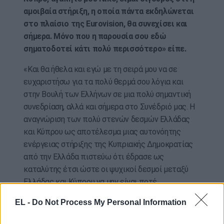
αμοιβαία στήριξη, η οποία πάντα εκδηλώνεται
στο πλαίσιο της Eurovision, θα συνεχίσει και
σήμερα. Μόνο που η παρουσία σου εδώ
σηματοδοτεί κάτι πολύ περισσότερο» είπε.
«Και θα ήθελα και εγώ με τη σειρά μου να σε
ευχαριστήσω για τα πολύ θερμά σου λόγια και
στην Βουλή των Ελλήνων σε μια πολύ σημαντική
συνεδρίαση, αλλά και σήμερα στο Συνέδριό μας. Η
αναγνώριση των πολύ στενών δεσμών Ελλάδας
και Κύπρου ως αποτέλεσμα μιας αυτονόητης
ενέργειας στήριξης της Κυπριακής Δημοκρατίας
από την Ελλάδα πιστεύω ότι έδρασε ως
καταλύτης έτσι ώστε οι ψυχικοί δεσμοί μεταξύ
Ελλάδας και Κύπρου να μην είναι ποτέ
ισχυρότεροι από ότι είναι τώρα Και αυτό είναι
EL -
Do Not Process My Personal Information
κάτι το οποίο μας δίνει μεγάλη χαρά.