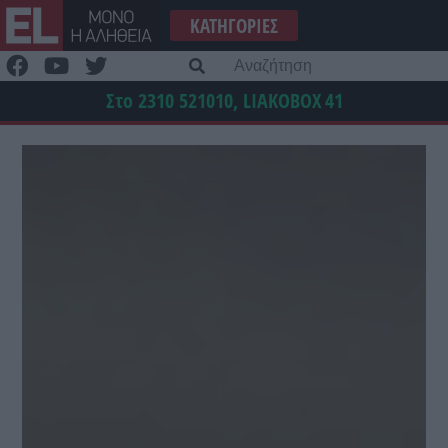
Μετάβαση
ΚΑΤΗΓΟΡΊΕΣ
στο
περιεχόμενο
Α
γι
Στο 2310 521010, LIAKOBOX
41