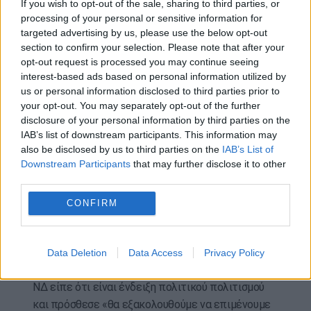
If you wish to opt-out of the sale, sharing to third parties, or
Συνεργαζόμαστε άψογα. Έχεις δίκιο να λες ότι το
processing of your personal or sensitive information for
επίπεδο των διμερών μας σχέσεων ποτέ δεν
targeted advertising by us, please use the below opt-out
ήταν καλύτερο. Έχουμε πολύ σημαντικές
section to confirm your selection. Please note that after your
πρωτοβουλίες να αναλάβουμε από κοινού στα
opt-out request is processed you may continue seeing
πλαίσια των σημαντικών συζητήσεων εντός της
interest-based ads based on personal information utilized by
Ευρωπαϊκής Ένωσης.
us or personal information disclosed to third parties prior to
your opt-out. You may separately opt-out of the further
Γνωρίζεις ότι η Ελλάδα είναι ο σταθερότερος
disclosure of your personal information by third parties on the
IAB’s list of downstream participants. This information may
σύμμαχος της Κύπρου στη διαρκή προσπάθεια
also be disclosed by us to third parties on the
IAB’s List of
επίλυσης του κυπριακού ζητήματος. Να είμαστε
Downstream Participants
that may further disclose it to other
πάλι παρόντες και να κλείσει επιτέλους αυτή η
third parties.
πληγή, η οποία τόσο πονά τον ελληνισμό εδώ και
CONFIRM
52 χρόνια» πρόσθεσε.
Τέλος ο πρωθυπουργός απευθυνόμενος στους
εκπροσώπους των κομμάτων ΠΑΣΟΚ, ΣΥΡΙΖΑ,
Data Deletion
Data Access
Privacy Policy
Νέα Αριστερά που θα μιλήσουν στο συνέδριο της
ΝΔ είπε ότι είναι ένδειξη πολιτικού πολιτισμού
και πρόσθεσε «θα εξακολουθούμε να επιμένουμε