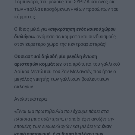
Τεμπονέρα, του μέλους του ΣΥΡΙΖΑ και ενός εκ
των «πολλά υποσχόμενων» νέων προσώπων του
κόμματος.
Ο ίδιος μιλά για
«συγκρότηση ενός κοινού χώρου
διαλόγου»
ανάμεσα σε κόμματα και συνδυασμούς
στον ευρύτερο χώρο της κεντροαριστεράς!
Ουσιαστικά δηλαδή μία μεγάλη ένωση
αριστερών κομμάτων
, στα πρότυπα του γαλλικού
Λαϊκού Μετώπου του Ζαν Μελανσόν, που ήταν ο
μεγάλος νικητής των γαλλικών βουλευτικών
εκλογών.
Αναλυτικότερα:
«Είναι μια πρωτοβουλία που έχουμε πάρει στα
πλαίσια μιας συζήτησης, η οποία έχει ανοίξει την
επομένη των ευρωεκλογών και μιλάει για
έναν
κοινό συντονισμό, ένα forum διαλόγου των