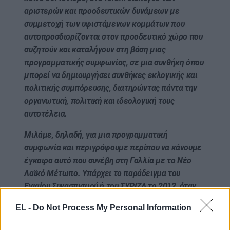
αριστερών και προοδευτικών δυνάμεων με
συμμετοχή των υφιστάμενων κομμάτων που
αυτοπροσδιορίζονται στον προοδευτικό χώρο που
συζητούν και καταλήγουν στη βάση μιας
προγραμματικής συμφωνίας, σε μια συνθήκη όπου
μπορεί να δημιουργήσει συνθήκες εκλογικής και
πολιτικής συμπόρευσης, διατηρώντας πάντα την
οργανωτική, πολιτική και ιδεολογική τους
αυτοτέλεια.
Μιλάμε, δηλαδή, για μια προγραμματική
συμφωνία και περιγράφουμε περίπου να κάνουμε
έγκαιρα αυτό που συνέβη στη Γαλλία με το Νέο
Λαϊκό Μέτωπο. Υπάρχει το παράδειγμα του
Ενιαίου Συνασπισμού ή του ΣΥΡΙΖΑ το 2012, όταν
και τα 13 κόμματα τότε υπό τη μορφή
EL -
Do Not Process My Personal Information
συνασπισμού κατέβηκαν ως ενιαίο κόμμα».