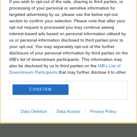
Όσο για το εάν πρόκειται να είναι αρχηγός του
If you wish to opt-out of the sale, sharing to third parties, or
processing of your personal or sensitive information for
νέου «υπερκόμματος» ο Αλέξης Τσίπρας ή κάποιο
targeted advertising by us, please use the below opt-out
άλλο πρόσωπο από την αριστερά, το στέλεχος
section to confirm your selection. Please note that after your
του ΣΥΡΙΖΑ αρνήθηκε να απαντήσει συγκεκριμένα:
opt-out request is processed you may continue seeing
interest-based ads based on personal information utilized by
«Αυτό αφορά ολόκληρη την κοινωνία. Με την
us or personal information disclosed to third parties prior to
προϋπόιθεση να πάμε σε μια εκλογική
your opt-out. You may separately opt-out of the further
συμπόρευση μμπορεί να προκύψει και ηγετική
disclosure of your personal information by third parties on the
IAB’s list of downstream participants. This information may
ομάδα αλλά και ο εκάστοτε ηγέτης».
also be disclosed by us to third parties on the
IAB’s List of
φωτο:eurokinissi
Downstream Participants
that may further disclose it to other
third parties.
CONFIRM
Data Deletion
Data Access
Privacy Policy