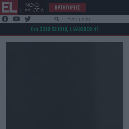
Μετάβαση
ΚΑΤΗΓΟΡΊΕΣ
στο
περιεχόμενο
Α
γι
Στο 2310 521010, LIAKOBOX
41