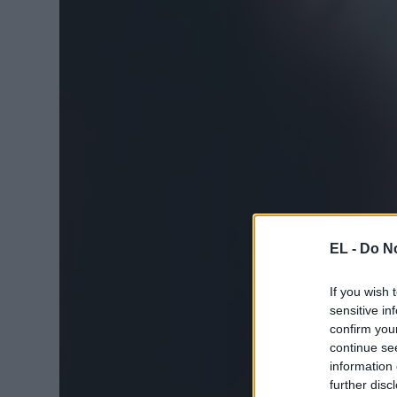
EL -
Do No
If you wish 
sensitive in
confirm you
continue se
information 
further disc