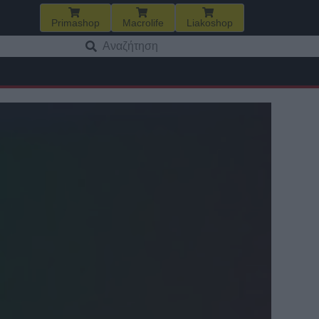
Primashop
Macrolife
Liakoshop
Αναζήτηση
για: