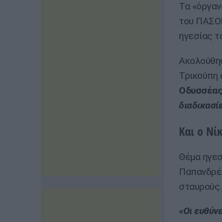
Τα «όργαν
του ΠΑΣΟ
ηγεσίας τ
Ακολούθησ
Τρικούπη 
Οδυσσέας
διαδικασί
Και ο Νί
Θέμα ηγεσ
Παπανδρέο
σταυρούς.
«Οι ευθύνε