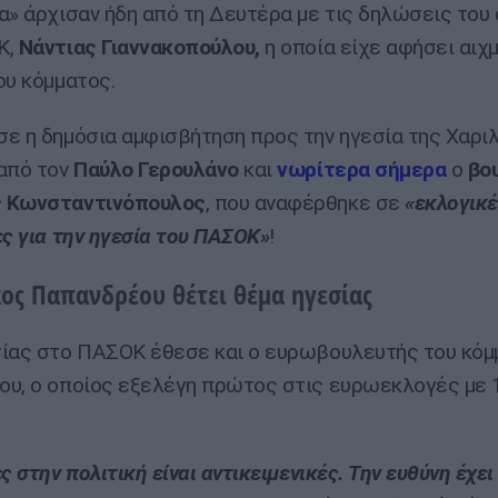
α» άρχισαν ήδη από τη Δευτέρα με τις δηλώσεις του
Κ,
Νάντιας Γιαννακοπούλου,
η οποία είχε αφήσει αιχ
ου κόμματος.
ε η δημόσια αμφισβήτηση προς την ηγεσία της Χαρι
από τον
Παύλο Γερουλάνο
και
νωρίτερα σήμερα
ο
βο
 Κωνσταντινόπουλος
, που αναφέρθηκε σε
«εκλογικ
ες για την ηγεσία του ΠΑΣΟΚ»
!
κος Παπανδρέου θέτει θέμα ηγεσίας
ίας στο ΠΑΣΟΚ έθεσε και o ευρωβουλευτής του κόμ
υ, ο οποίος εξελέγη πρώτος στις ευρωεκλογές με 
ς στην πολιτική είναι αντικειμενικές. Την ευθύνη έχει