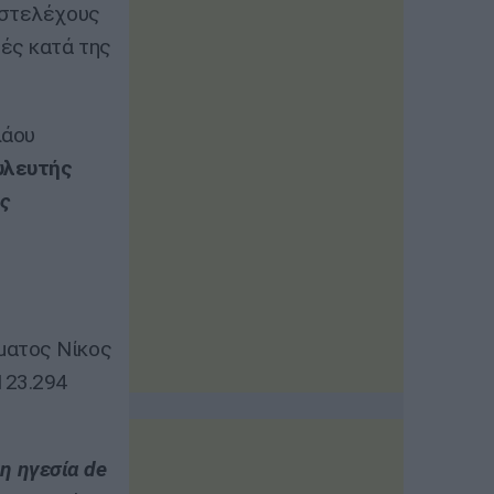
 στελέχους
μές κατά της
λάου
υλευτής
ές
ματος Νίκος
123.294
 η ηγεσία de