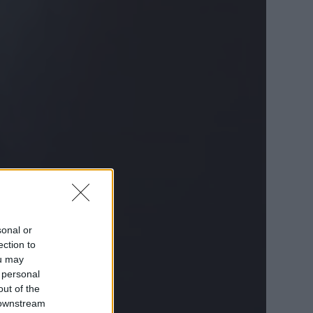
sonal or
ection to
ou may
 personal
out of the
 downstream