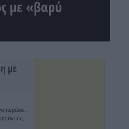
ος με «βαρύ
η με
να περάσει
 απώλειες.