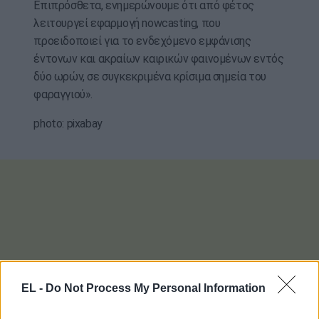
Επιπρόσθετα, ενημερώνουμε ότι από φέτος
λειτουργεί εφαρμογή nowcasting, που
προειδοποιεί για το ενδεχόμενο εμφάνισης
έντονων και ακραίων καιρικών φαινομένων εντός
δύο ωρών, σε συγκεκριμένα κρίσιμα σημεία του
φαραγγιού».
photo: pixabay
EL -
Do Not Process My Personal Information