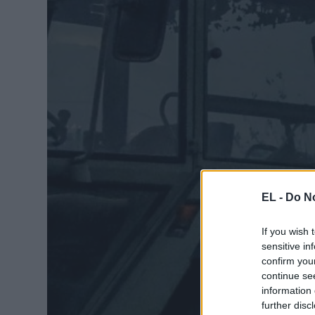
EL -
Do No
If you wish 
sensitive in
confirm you
continue se
information 
further disc