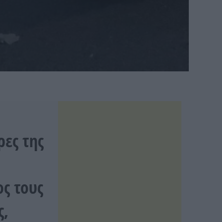
υ
ρες της
ς τους
ς,