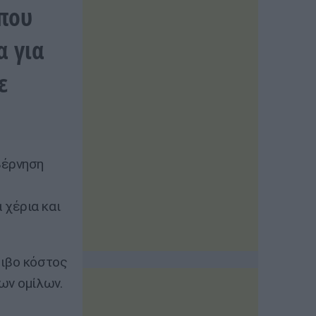
 που
α για
ε
βέρνηση
 χέρια και
ριβο κόστος
ων ομίλων.
ς