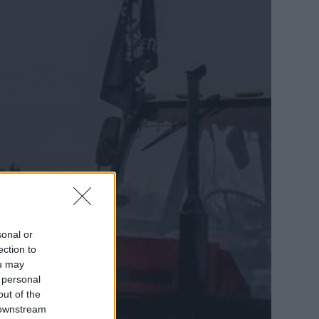
sonal or
ection to
ou may
 personal
out of the
 downstream