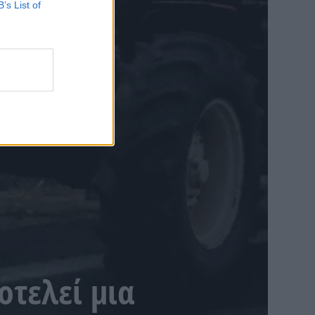
B’s List of
τελεί μια