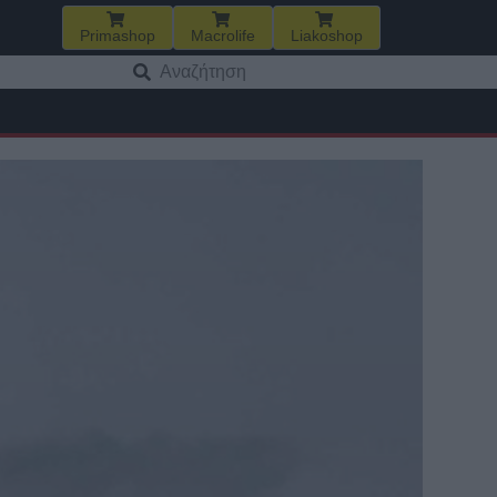
Primashop
Macrolife
Liakoshop
Αναζήτηση
για: