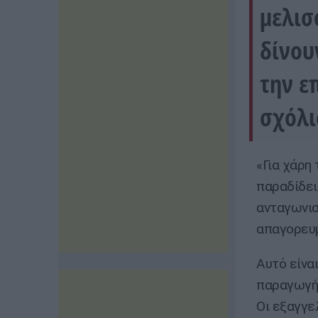
μελισ
δίνου
την ε
σχόλι
«Για χάρη
παραδίδει
ανταγωνισ
απαγορευμ
Αυτό είνα
παραγωγής
Οι εξαγγε