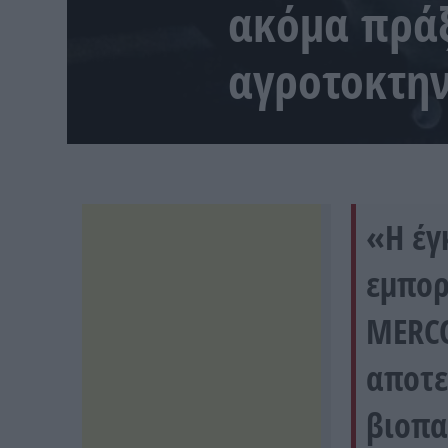
ακόμα πράξ
αγροτοκτη
«Η έγ
εμπορ
MERCO
αποτε
βιοπα