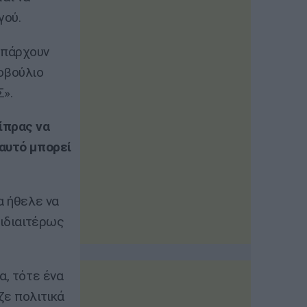
γού.
υπάρχουν
νοβούλιο
Σ».
ίπρας να
 αυτό μπορεί
α ήθελε να
 ιδιαιτέρως
α, τότε ένα
ζε πολιτικά