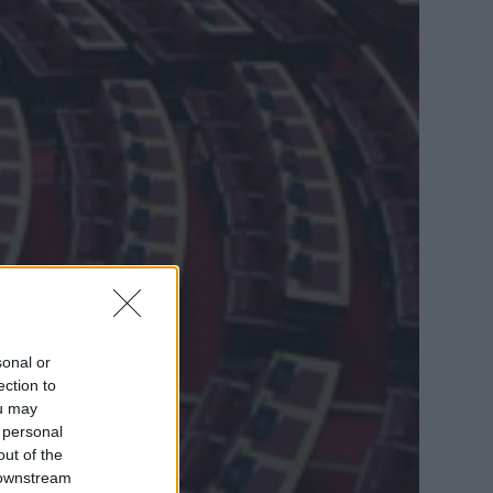
sonal or
ection to
ou may
 personal
out of the
 downstream