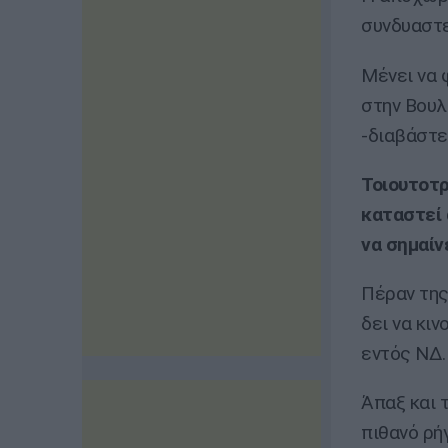
συνδυαστε
Μένει να 
στην Βουλ
-διαβάστ
Τοιουτοτρ
καταστεί 
να σημαίνε
Πέραν της
δει να κι
εντός ΝΔ.
Άπαξ και 
πιθανό ρή