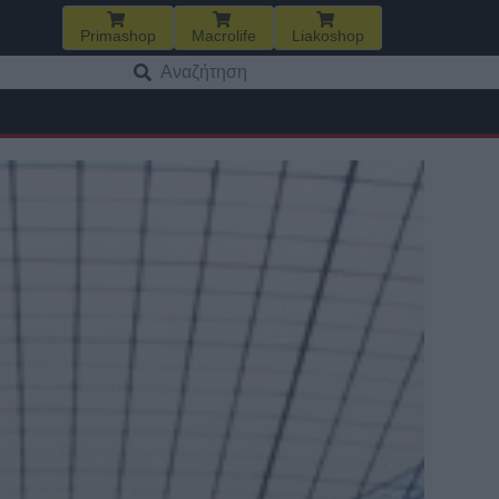
Primashop
Macrolife
Liakoshop
Αναζήτηση
για: