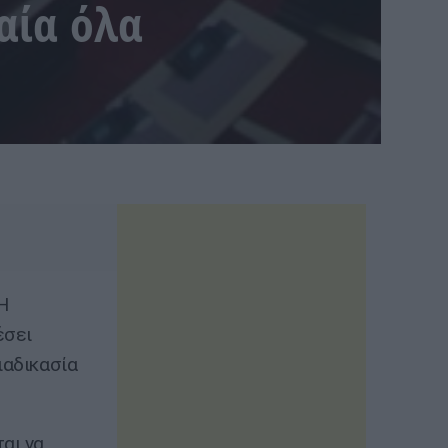
αία όλα
Η
έσει
ιαδικασία
αι να