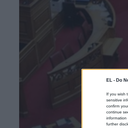
EL -
Do No
If you wish 
sensitive in
confirm you
continue se
information 
further disc