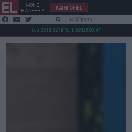
Μετάβαση
ΚΑΤΗΓΟΡΊΕΣ
στο
περιεχόμενο
Α
γι
Στο 2310 521010, LIAKOBOX
41