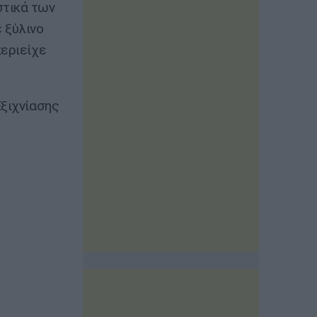
στικά των
 ξύλινο
περιείχε
Εξιχνίασης