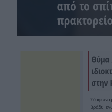
από το σπί
πρακτορείο
Θύμα 
ιδιοκ
στην 
Σύμφωνα μ
βράδυ, εν