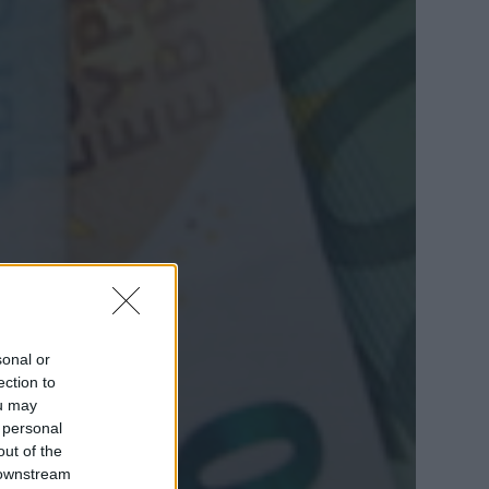
sonal or
ection to
ou may
 personal
out of the
 downstream