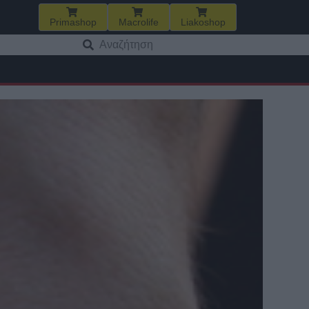
Primashop
Macrolife
Liakoshop
Αναζήτηση
για: