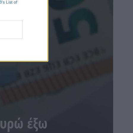
B’s List of
ευρώ έξω