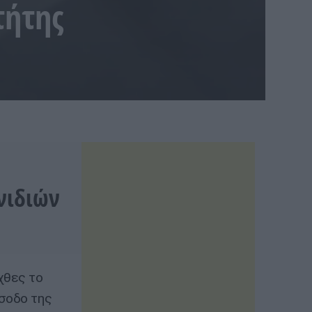
τήτης
νιδιών
χθες το
ίσοδο της