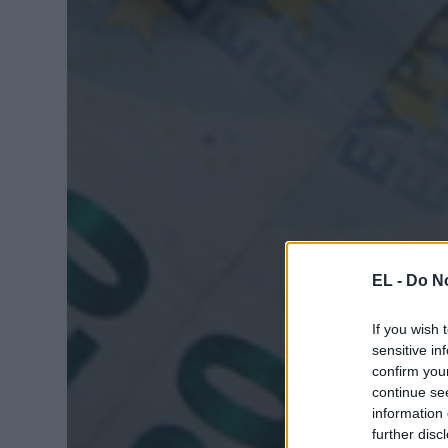
EL -
Do No
If you wish 
sensitive in
confirm you
continue se
information 
further disc