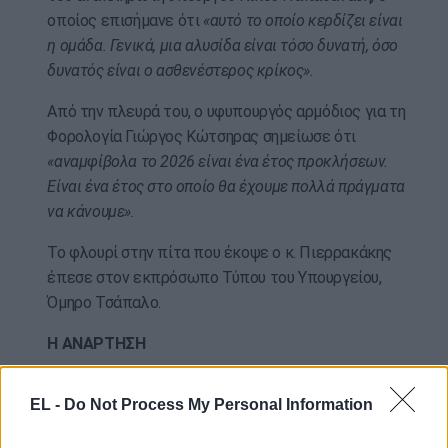
οποίος επισήμανε ότι
«αυτό το οποίο κερδίζει είναι
η ομάδα. Γενικά, μια αλυσίδα είναι τόσο δυνατή, όσο
δυνατός είναι ο ασθενέστερος κρίκος».
Από την πλευρά του, ο υφυπουργός αρμόδιος για τη
Φορολογία Γιώργος Κώτσηρας σημείωσε ότι
«αναμφίβολα το 2026 είναι ένα έτος προκλήσεων.
Είναι ένα έτος στο οποίο θα έχουμε πολλά πράγματα
να κάνουμε».
Το φλουρί στην πίτα που έκοψε ο κ. Πιερρακάκης
έπεσε στον εκπρόσωπο Τύπου του Υπουργείου,
Όμηρο Τσάπαλο.
Η ΑΝΑΡΤΗΣΗ
https://www.facebook.com/reel/1590985628569351
EL -
Do Not Process My Personal Information
(ΑΠΕ -ΜΠΕ / photo: eurokinissi)