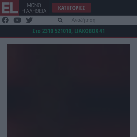
Μετάβαση
ΚΑΤΗΓΟΡΊΕΣ
στο
περιεχόμενο
Α
γι
Στο 2310 521010, LIAKOBOX
41