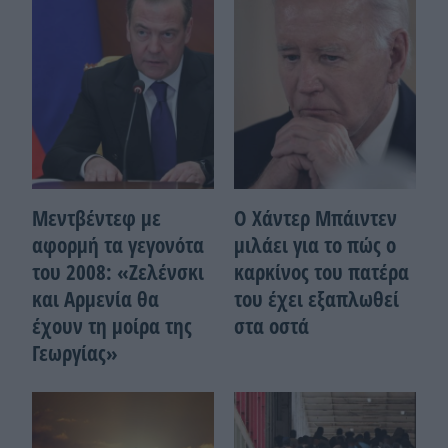
Μεντβέντεφ με
Ο Χάντερ Μπάιντεν
αφορμή τα γεγονότα
μιλάει για το πώς ο
του 2008: «Ζελένσκι
καρκίνος του πατέρα
και Αρμενία θα
του έχει εξαπλωθεί
έχουν τη μοίρα της
στα οστά
Γεωργίας»