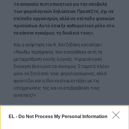
τα αναγκαία πιστοποιητικά για την υποβολή
των φορολογικών δηλώσεων. Προσέξτε, όχι σε
επίπεδο οργανισμών, αλλά σε επίπεδο φυσικών
προσώπων. Αυτό έπαιξε καθοριστικό ρόλο στο
να κάνουν εγκαίρως τη δουλειά τους».
Και, η ανάρτηση του Κ. Χατζηδάκη καταλήγει:
«Νιώθω περήφανος που εισηγήθηκα αυτή τη
μεταρρύθμιση κοινής λογικής. Η φορολογική
διοίκηση βελτιώνεται συνεχώς. Σταματά πλέον
μόνο να ζητά από τους φορολογούμενος, αλλά
φροντίζει και η ίδια να είναι εντάξει με τις
υποχρεώσεις της και να επιβραβεύει τους
συνεπείς!»
ΑΠΕ-ΜΠΕ / photo: eurokinissi
EL -
Do Not Process My Personal Information