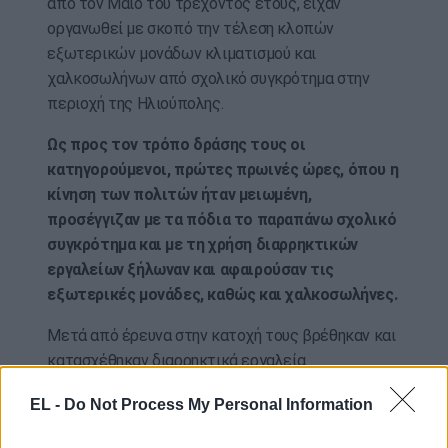
από τον Μάιο του τρέχοντος έτους, είχαν
οργανωθεί με σκοπό την τέλεση κλοπών
εξωτερικών μονάδων κλιματισμού και
χαλκοσωλήνων από σχολικό συγκρότημα στην
περιοχή της Ηλιούπολης.
Ως προς τον τρόπο δράσης τους οι
κατηγορούμενοι, πρώτες πρωινές ώρες, όπου η
κίνηση των πολιτών ήταν μειωμένη,
προσέγγιζαν με τα πόδια το παραπάνω σχολικό
συγκρότημα και με τη χρήση διαρρηκτικών
εργαλείων ξήλωναν και αφαιρούσαν τις
εξωτερικές μονάδες, καθώς και χαλκοσωλήνες.
Μετά από έρευνα στην κατοχή τους βρέθηκαν και
κατασχέθηκαν διαρρηκτικά εργαλεία.
Από τη μέχρι στιγμής προανακριτική έρευνα
EL -
Do Not Process My Personal Information
έχουν εξιχνιαστεί 17 υποθέσεις διακεκριμένων