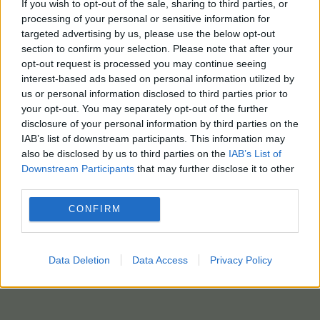
κλοπών.
If you wish to opt-out of the sale, sharing to third parties, or
processing of your personal or sensitive information for
Όπως σημειώνεται από την ΕΛΑΣ και οι δύο
targeted advertising by us, please use the below opt-out
section to confirm your selection. Please note that after your
κατηγορούμενοι έχουν απασχολήσει τις Αρχές για
opt-out request is processed you may continue seeing
κλοπές, ενώ ακόμα ο 43χρονος παραβίασε τους
interest-based ads based on personal information utilized by
όρους διαμονής που του είχαν επιβληθεί.
us or personal information disclosed to third parties prior to
your opt-out. You may separately opt-out of the further
Οι συλληφθέντες οδηγήθηκαν στον αρμόδιο
disclosure of your personal information by third parties on the
Εισαγγελέα.
IAB’s list of downstream participants. This information may
also be disclosed by us to third parties on the
IAB’s List of
ΑΠΕ-ΜΠΕ / photo: eurokinissi
Downstream Participants
that may further disclose it to other
third parties.
CONFIRM
Data Deletion
Data Access
Privacy Policy