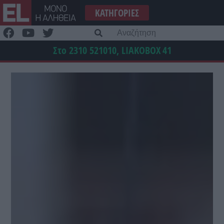
Μετάβαση
ΚΑΤΗΓΟΡΊΕΣ
στο
περιεχόμενο
Α
γι
Στο 2310 521010, LIAKOBOX
41