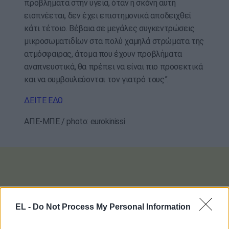
προβλήματα στην υγεία, όταν η σκόνη αυτή
εισπνέεται, δεν έχει επιστημονικά αποδειχθεί
κάτι τέτοιο. Βέβαια σε μεγάλες συγκεντρώσεις
μικροσωματιδίων στα πολύ χαμηλά στρώματα της
ατμόσφαιρας, άτομα που έχουν προβλήματα
αναπνευστικά, θα πρέπει να είναι πιο προσεκτικά
και να συμβουλεύονται τον γιατρό τους”.
ΔΕΙΤΕ ΕΔΩ
ΑΠΕ-ΜΠΕ / photo: eurokinissi
EL -
Do Not Process My Personal Information