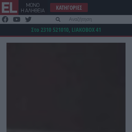
Μετάβαση
ΚΑΤΗΓΟΡΊΕΣ
στο
περιεχόμενο
Α
γι
Στο 2310 521010, LIAKOBOX
41