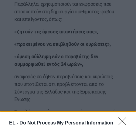
Παράλληλα, χρησιμοποιούνται εκφράσεις που
αποσκοπούν στη δημιουργία αισθήματος φόβου
και επείγοντος, όπως:
«ζητούν τις άμεσες απαντήσεις σας»,
«προκειμένου να επιβληθούν οι κυρώσεις»,
«άμεση σύλληψη εάν ο παραβάτης δεν
συμμορφωθεί εντός 24 ωρών»,
αναφορές σε δήθεν παραβιάσεις και κυρώσεις
που υποτίθεται ότι προβλέπονται από το
Σύνταγμα της Ελλάδας και της Ευρωπαϊκής
Ένωσης.
Επιπλέον, το μήνυμα επιχειρεί να εμφανιστεί
ως επίσημο έγγραφο, περιλαμβάνοντας ψευδώς
EL -
Do Not Process My Personal Information
στοιχεία Υπηρεσιών και Φορέων, ενώ στο
τέλος του αναγράφεται ως δήθεν υπογράφων ο