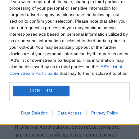
If you wish to opt-out of the sale, sharing to third parties, or
Αρχηγός της Ελληνικής Αστυνομίας,
processing of your personal or sensitive information for
Αντιστράτηγος Δημήτριος Μάλλιος, χωρίς
targeted advertising by us, please use the below opt-out
section to confirm your selection. Please note that after your
φυσικά να έχει οποιαδήποτε σχέση με το
opt-out request is processed you may continue seeing
συγκεκριμένο μήνυμα.
interest-based ads based on personal information utilized by
us or personal information disclosed to third parties prior to
Η Ελληνική Αστυνομία επισημαίνει ότι τ
ο
your opt-out. You may separately opt-out of the further
συγκεκριμένο ηλεκτρονικό μήνυμα αποτελεί
disclosure of your personal information by third parties on the
απόπειρα ηλεκτρονικής απάτης (phishing)
και
IAB’s list of downstream participants. This information may
ουδεμία σχέση έχει με τις Υπηρεσίες της.
also be disclosed by us to third parties on the
IAB’s List of
Downstream Participants
that may further disclose it to other
Υπενθυμίζεται ότι:
third parties.
Οι επίσημες ηλεκτρονικές διευθύνσεις της
CONFIRM
Ελληνικής Αστυνομίας δεν χρησιμοποιούν
υπηρεσίες ηλεκτρονικού ταχυδρομείου, όπως το
Data Deletion
Data Access
Privacy Policy
@gmail.com.
Η Ελληνική Αστυνομία δεν αποστέλλει μηνύματα
ηλεκτρονικού ταχυδρομείου με τα οποία καλεί