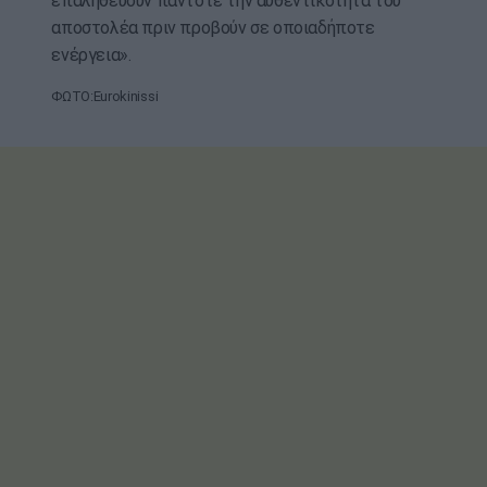
επαληθεύουν πάντοτε την αυθεντικότητα του
αποστολέα πριν προβούν σε οποιαδήποτε
ενέργεια».
ΦΩΤΟ:Eurokinissi