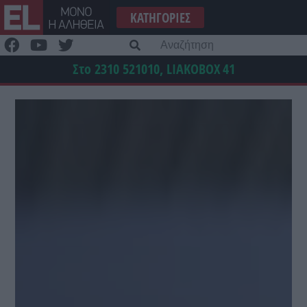
Μετάβαση
ΚΑΤΗΓΟΡΊΕΣ
στο
περιεχόμενο
Α
γι
Στο 2310 521010, LIAKOBOX
41