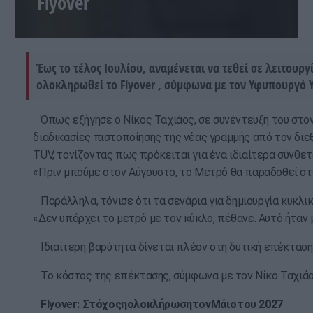
Flyover
Έως το τέλος Ιουλίου, αναμένεται να τεθεί σε λειτου
ολοκληρωθεί το Flyover , σύμφωνα με τον Υφυπουργό
Όπως εξήγησε ο Νίκος Ταχιάος, σε συνέντευξη του στον
διαδικασίες πιστοποίησης της νέας γραμμής από τον διε
TÜV, τονίζοντας πως πρόκειται για ένα ιδιαίτερα σύνθε
«Πριν μπούμε στον Αύγουστο, το Μετρό θα παραδοθεί στ
Παράλληλα, τόνισε ότι τα σενάρια για δημιουργία κυκλ
«Δεν υπάρχει το μετρό με τον κύκλο, πέθανε. Αυτό ήταν 
Ιδιαίτερη βαρύτητα δίνεται πλέον στη δυτική επέκταση 
Το κόστος της επέκτασης, σύμφωνα με τον Νίκο Ταχιάο, 
Flyover:
Στόχος
η
ολοκλήρωση
τον
Μάιο
του
2027