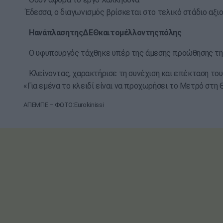
Έδεσσα, ο διαγωνισμός βρίσκεται στο τελικό στάδιο αξι
Η
ανάπλαση
της
ΔΕΘ
και
το
μέλλον
της
πόλης
Ο υφυπουργός τάχθηκε υπέρ της άμεσης προώθησης της α
Κλείνοντας, χαρακτήρισε τη συνέχιση και επέκταση του 
«Για εμένα το κλειδί είναι να προχωρήσει το Μετρό στη 
ΑΠΕΜΠΕ – ΦΩΤΟ:Eurokinissi