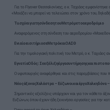
Για το Flyover Θεσσαλονίκης, ο κ. Ταχιάος εμφανίστηκ
«Μοιάζει να μπορεί να τελειώσει στον χρόνο του, δηλαδή
Τι
ισχύει
για
τη
σύνδεση
του
Μετρό
με
το
αεροδρόμιο
Αναφερόμενος στη σύνδεση του αεροδρομίου «Μακεδονία»
Ενιαίο
εισιτήριο
σε
Μετρό
και
ΟΑΣΘ
Για την τιμολογιακή πολιτική του Μετρό, ο κ. Ταχιάος 
Εγνατία
Οδός
:
Σε
εξέλιξη
έργα
συντήρησης
και
πιστοπο
Ο υφυπουργός αναφέρθηκε και στις παρεμβάσεις που πρα
Νέος
άξονας
Χαλάστρα
–
Εύζωνοι
και
έργο
Χαλκηδόνα
Σημαντικές εξελίξεις υπάρχουν και για τον κάθετο άξο
Ευζώνων, όπου έχουν ήδη ξεκινήσει εργασίες για την κ
Όσον αφορά το έργο Χαλκηδόνα –