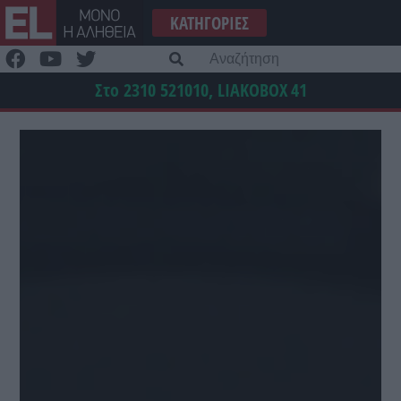
Μετάβαση
ΚΑΤΗΓΟΡΊΕΣ
στο
περιεχόμενο
Α
γι
Στο 2310 521010, LIAKOBOX
41